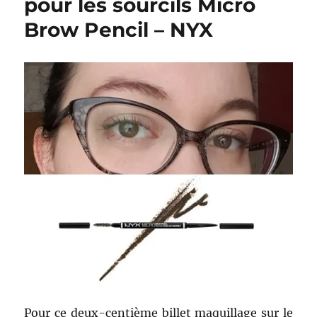
pour les sourcils Micro
mon
Brow Pencil – NYX
anniversair
!
Pour ce deux-centième billet maquillage sur le