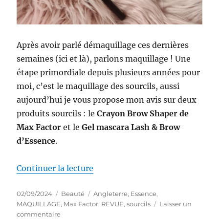
Après avoir parlé démaquillage ces dernières
semaines (ici et là), parlons maquillage ! Une
étape primordiale depuis plusieurs années pour
moi, c’est le maquillage des sourcils, aussi
aujourd’hui je vous propose mon avis sur deux
produits sourcils : le
Crayon Brow Shaper de
Max Factor
et le
Gel mascara Lash & Brow
d’Essence
.
de « Maquillages #222-223 : Batt
Continuer la lecture
Publié
Catégories
Étiquettes
02/09/2024
Beauté
Angleterre
,
Essence
,
le
MAQUILLAGE
,
Max Factor
,
REVUE
,
sourcils
Laisser un
sur
commentaire