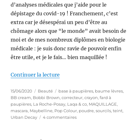
d’analyses médicales que j’aide pour le
dépistage du covid-19 ! Franchement, c’est
extra car je désespérai un peu d’être au
chômage alors que “le monde” avait besoin de
moi et de mes nombreux diplômes en biologie
médicale : je suis donc ravie de pouvoir enfin
être utile, et je le fais… bien maquillée !
de « Maquillage # 216 : Maquillag
Continuer la lecture
Publié
Catégories
Étiquettes
15/06/2020
Beauté
base à paupières
,
baume lèvres
,
le
BB cream
,
Bobbi Brown
,
correcteur
,
crayon
,
fard à
paupières
,
La Roche-Posay
,
Laqa & co
,
MAQUILLAGE
,
mascara
,
Maybelline
,
Pop Colour
,
poudre
,
sourcils
,
teint
,
sur
Urban Decay
4 commentaires
Maquillage
#
216