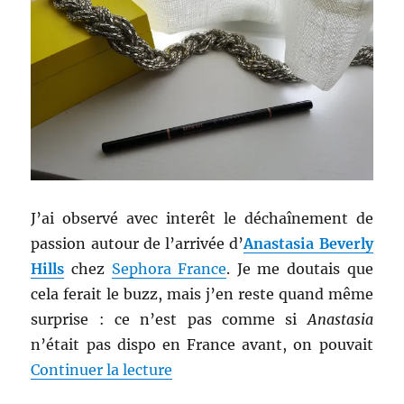
Pencil
–
NYX
J’ai observé avec interêt le déchaînement de
passion autour de l’arrivée d’
Anastasia Beverly
Hills
chez
Sephora France
. Je me doutais que
cela ferait le buzz, mais j’en reste quand même
surprise : ce n’est pas comme si
Anastasia
n’était pas dispo en France avant, on pouvait
de « Maquillage # 197 : Crayon B
Continuer la lecture