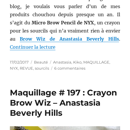
blog, je voulais vous parler d’un de mes
produits chouchou depuis presque un an. Il
s’agit du
Micro Brow Pencil de NYX
, un crayon
pour les sourcils qui n’a vraiment rien à envier
au
Brow Wiz de Anastasia Beverly Hills
.
de « Maquillage # 200 : Crayon p
Continuer la lecture
Publié
Catégories
Étiquettes
17/02/2017
Beauté
Anastasia
,
Kiko
,
MAQUILLAGE
,
le
sur
NYX
,
REVUE
,
sourcils
6 commentaires
Maquillage
#
200
Maquillage # 197 : Crayon
:
Crayon
Brow Wiz – Anastasia
pour
Beverly Hills
les
sourcils
Micro
Brow