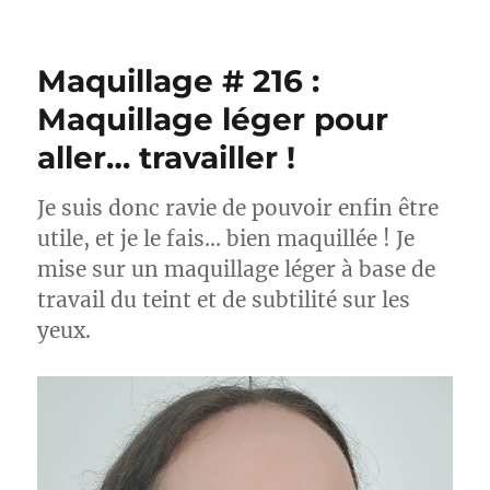
Maquillages
#222-
223
Maquillage # 216 :
:
Battle
Maquillage léger pour
de
aller… travailler !
produits
sourcils
Je suis donc ravie de pouvoir enfin être
utile, et je le fais… bien maquillée ! Je
mise sur un maquillage léger à base de
travail du teint et de subtilité sur les
yeux.