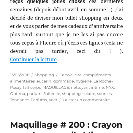
reçus quelques jolies choses
ces dernières
semaines (depuis début avril, en somme ! ). J’ai
décidé de diviser mon billet shopping en deux
et de vous parler de mes cadeaux d’anniversaire
plus tard, surtout que je ne les ai pas encore
tous reçus à l’heure où j’écris ces lignes (cela ne
devrait pas tarder, ceci dit ! ).
de « Shopping # 294 : Avant mon
Continuer la lecture
Publié
Catégories
Étiquettes
13/05/2018
Shopping
CeraVe
,
cire
,
compléments
le
alimentaires
,
eucerin
,
gommage
,
hygiène
,
La Roche-
Posay
,
lait corps
,
MAQUILLAGE
,
nettoyant intime
,
NYX
,
Optima
,
parfum
,
Saforelle
,
shopping
,
solaire
,
sourcils
,
sur
Tendance-Parfums
,
Veet
Laisser un commentaire
Shopping
#
294
Maquillage # 200 : Crayon
:
Avant