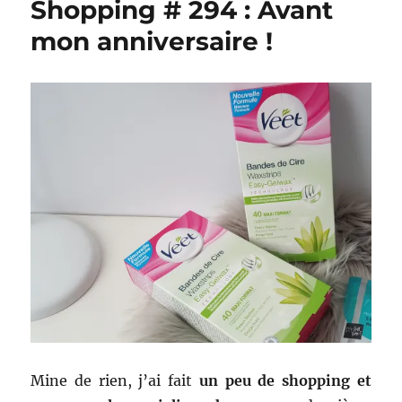
Shopping # 294 : Avant
:
Maquillage
mon anniversaire !
léger
pour
aller…
travailler
!
Mine de rien, j’ai fait
un peu de shopping et