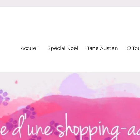
-addicte
Accueil
Spécial Noël
Jane Austen
Ô To