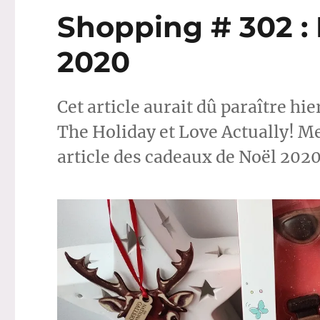
avec
Shopping # 302 :
Kiko
et
2020
Zoeva
Cet article aurait dû paraître hie
The Holiday et Love Actually! Mea 
article des cadeaux de Noël 2020