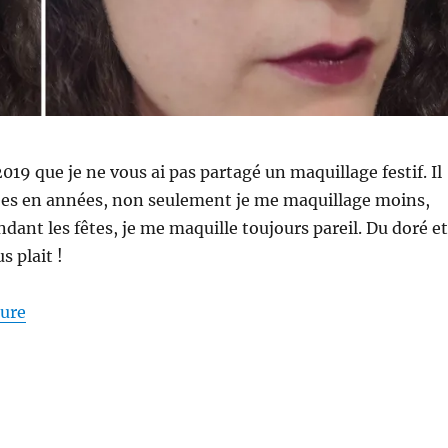
2019 que je ne vous ai pas partagé un maquillage festif. Il
nées en années, non seulement je me maquillage moins,
ndant les fêtes, je me maquille toujours pareil. Du doré et
s plait !
de « Maquillage #220 : Maquillage festif avec Kiko et
ture