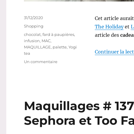
Publié
31/12/2020
Cet article aurai
le
Catégories
Shopping
The Holiday
et
L
Étiquettes
chocolat
,
fard à paupières
,
article des
cadea
infusion
,
MAC
,
MAQUILLAGE
,
palette
,
Yogi
Continuer la lec
tea
sur
Un commentaire
Shopping
#
302
:
Mes
cadeaux
Maquillages # 137 
de
Noël
Sephora et Too F
2020