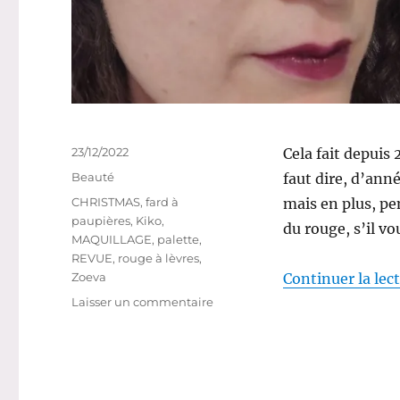
Publié
23/12/2022
Cela fait depuis 
le
Catégories
Beauté
faut dire, d’an
Étiquettes
CHRISTMAS
,
fard à
mais en plus, pe
paupières
,
Kiko
,
du rouge, s’il vou
MAQUILLAGE
,
palette
,
REVUE
,
rouge à lèvres
,
Zoeva
Continuer la lec
sur
Laisser un commentaire
Maquillage
#220
:
Maquillage
festif