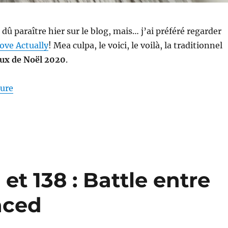
t dû paraître hier sur le blog, mais… j’ai préféré regarder
ove Actually
! Mea culpa, le voici, le voilà, la traditionnel
ux de Noël 2020
.
de « Shopping # 302 : Mes cadeaux de Noël 2020 »
ture
et 138 : Battle entre
aced