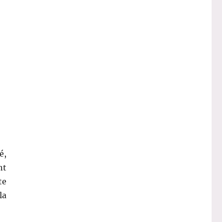
é,
nt
te
la