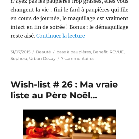
n’ayez pas les paupières trop grasses, elles vous
changent la vie : fini le fard à paupières qui file
en cours de journée, le maquillage est vraiment
intact en fin de soirée ! Bonus : le démaquillage
de « Bases à paupières
reste aisé.
Continuer la lecture
Publié
Catégories
Étiquettes
31/07/2015
Beauté
base à paupières
,
Benefit
,
REVUE
,
le
sur
Sephora
,
Urban Decay
7 commentaires
Bases
à
paupières
Wish-list # 26 : Ma vraie
#
2
liste au Père Noël…
et
3
:
Battle
entre
Urban
Decay