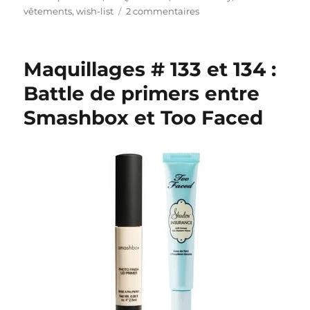
sur
vêtements
,
wish-list
2 commentaires
Wish-
list
#
Maquillages # 133 et 134 :
26
:
Battle de primers entre
Ma
Smashbox et Too Faced
vraie
liste
au
Père
Noël…