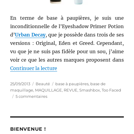
En terme de base à paupières, je suis une
inconditionnelle de l’Eyeshadow Primer Potion
d’
Urban Decay
, que je possède dans trois de ses
versions : Original, Eden et Greed. Cependant,
vu que je ne suis pas fidèle pour un sou, j’aime
voir ce que les autres marques proposent dans
de « Maquillages # 133 et 134 : 
Continuer la lecture
Publié
Catégories
Étiquettes
25/09/2013
Beauté
base à paupières
,
base de
le
maquillage
,
MAQUILLAGE
,
REVUE
,
Smashbox
,
Too Faced
sur
5 commentaires
Maquillages
#
133
et
134
BIENVENUE !
: