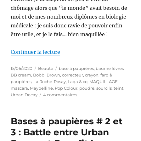
chômage alors que “le monde” avait besoin de
moi et de mes nombreux diplômes en biologie
médicale : je suis donc ravie de pouvoir enfin
être utile, et je le fais… bien maquillée !
de « Maquillage # 216 : Maquillag
Continuer la lecture
Publié
Catégories
Étiquettes
15/06/2020
Beauté
base à paupières
,
baume lèvres
,
le
BB cream
,
Bobbi Brown
,
correcteur
,
crayon
,
fard à
paupières
,
La Roche-Posay
,
Laqa & co
,
MAQUILLAGE
,
mascara
,
Maybelline
,
Pop Colour
,
poudre
,
sourcils
,
teint
,
sur
Urban Decay
4 commentaires
Maquillage
#
216
Bases à paupières # 2 et
:
Maquillage
3 : Battle entre Urban
léger
pour