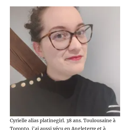
Battle
de
primers
entre
Smashbox
et
Too
Faced
Cyrielle alias platinegirl. 38 ans. Toulousaine à
Toronto, j'ai aussi vécu en Angleterre et à