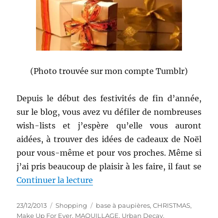
et
Benefit
!
(Photo trouvée sur mon compte Tumblr)
Depuis le début des festivités de fin d’année,
sur le blog, vous avez vu défiler de nombreuses
wish-lists et j’espère qu’elle vous auront
aidées, à trouver des idées de cadeaux de Noël
pour vous-même et pour vos proches. Même si
j’ai pris beaucoup de plaisir à les faire, il faut se
de « Wish-list # 26 : Ma vraie li
Continuer la lecture
Publié
Catégories
Étiquettes
23/12/2013
Shopping
base à paupières
,
CHRISTMAS
,
le
Make Up For Ever
,
MAQUILLAGE
,
Urban Decay
,