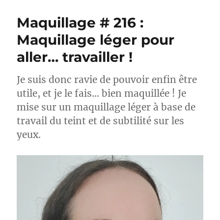
#
219
Maquillage # 216 :
:
Correcteur
Maquillage léger pour
anti-
aller… travailler !
cernes
Effaceur
–
Je suis donc ravie de pouvoir enfin être
Maybelline
utile, et je le fais… bien maquillée ! Je
mise sur un maquillage léger à base de
travail du teint et de subtilité sur les
yeux.