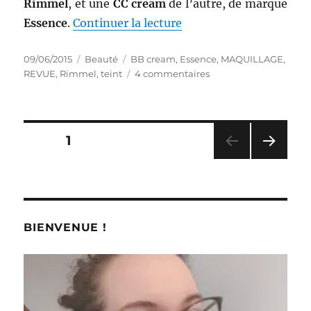
Rimmel
, et une
CC cream
de l’autre, de marque
de « Maquillages # 185 
Essence
.
Continuer la lecture
Publié
Catégories
Étiquettes
09/06/2015
Beauté
BB cream
,
Essence
,
MAQUILLAGE
,
le
sur
REVUE
,
Rimmel
,
teint
4 commentaires
Maquillages
#
185
et
Pagination
PAGE
1
186
:
PAG
des
Battle
E
entre
SUIV
publications
ANT
BB
E
et
BIENVENUE !
CC
creams,
Rimmel
versus
Essence