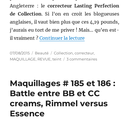
Angleterre : le
correcteur Lasting Perfection
de Collection
. Si l’on en croit les blogueuses
anglaises, il vaut bien plus que ces 4,19 pounds,
j’aurais eu tort de me priver ! Mais… qu’en est-
de « Maquillage # 1
il vraiment ?
Continuer la lecture
Publié
Catégories
Étiquettes
07/08/2015
Beauté
Collection
,
correcteur
,
le
sur
MAQUILLAGE
,
REVUE
,
teint
3 commentaires
Maquillage
#
189
Maquillages # 185 et 186 :
:
Correcteur
Battle entre BB et CC
Lasting
creams, Rimmel versus
Perfection
–
Essence
Collection