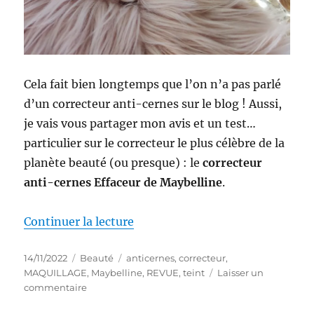
Cela fait bien longtemps que l’on n’a pas parlé
d’un correcteur anti-cernes sur le blog ! Aussi,
je vais vous partager mon avis et un test…
particulier sur le correcteur le plus célèbre de la
planète beauté (ou presque) : le
correcteur
anti-cernes Effaceur de Maybelline
.
de « Maquillage # 219 : Correct
Continuer la lecture
Publié
Catégories
Étiquettes
14/11/2022
Beauté
anticernes
,
correcteur
,
le
MAQUILLAGE
,
Maybelline
,
REVUE
,
teint
Laisser un
sur
commentaire
Maquillage