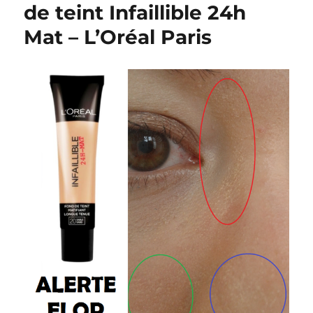
Maquillage
de teint Infaillible 24h
léger
Mat – L’Oréal Paris
pour
aller…
travailler
!