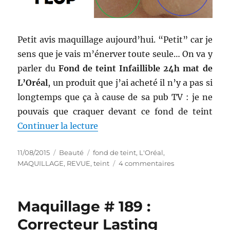
Petit avis maquillage aujourd’hui. “Petit” car je
sens que je vais m’énerver toute seule… On va y
parler du
Fond de teint Infaillible 24h mat de
L’Oréal
, un produit que j’ai acheté il n’y a pas si
longtemps que ça à cause de sa pub TV : je ne
pouvais que craquer devant ce fond de teint
de « Maquillage # 190 : Fond de t
Continuer la lecture
Publié
Catégories
Étiquettes
11/08/2015
Beauté
fond de teint
,
L'Oréal
,
le
sur
MAQUILLAGE
,
REVUE
,
teint
4 commentaires
Maquillage
#
190
Maquillage # 189 :
:
Fond
Correcteur Lasting
de