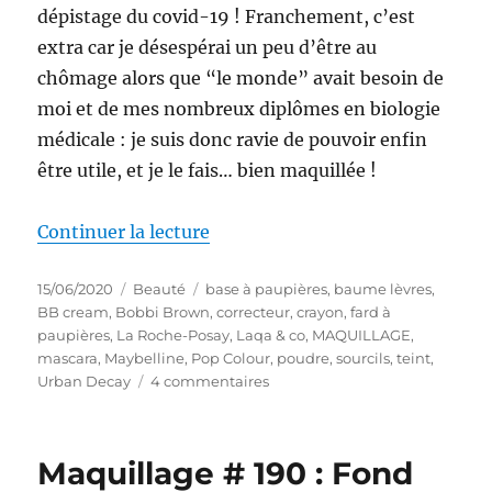
dépistage du covid-19 ! Franchement, c’est
extra car je désespérai un peu d’être au
chômage alors que “le monde” avait besoin de
moi et de mes nombreux diplômes en biologie
médicale : je suis donc ravie de pouvoir enfin
être utile, et je le fais… bien maquillée !
de « Maquillage # 216 : Maquillag
Continuer la lecture
Publié
Catégories
Étiquettes
15/06/2020
Beauté
base à paupières
,
baume lèvres
,
le
BB cream
,
Bobbi Brown
,
correcteur
,
crayon
,
fard à
paupières
,
La Roche-Posay
,
Laqa & co
,
MAQUILLAGE
,
mascara
,
Maybelline
,
Pop Colour
,
poudre
,
sourcils
,
teint
,
sur
Urban Decay
4 commentaires
Maquillage
#
216
Maquillage # 190 : Fond
: