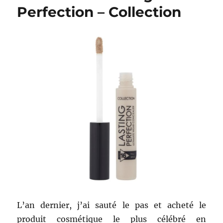
Perfection – Collection
teint
Infaillible
24h
Mat
–
L’Oréal
Paris
L’an dernier, j’ai sauté le pas et acheté le
produit cosmétique le plus célébré en