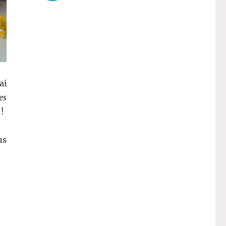
ai
es
!
ns
un petit tour à Boots… »