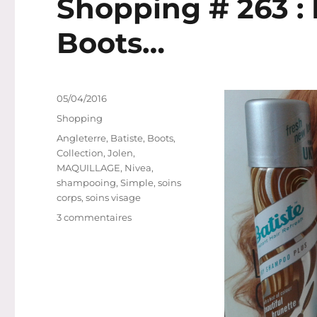
Shopping # 263 : 
travail
Boots…
Publié
05/04/2016
le
Catégories
Shopping
Étiquettes
Angleterre
,
Batiste
,
Boots
,
Collection
,
Jolen
,
MAQUILLAGE
,
Nivea
,
shampooing
,
Simple
,
soins
corps
,
soins visage
sur
3 commentaires
Shopping
#
263
:
Encore
un