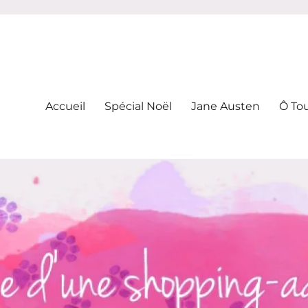
-addicte
Accueil
Spécial Noël
Jane Austen
Ô To