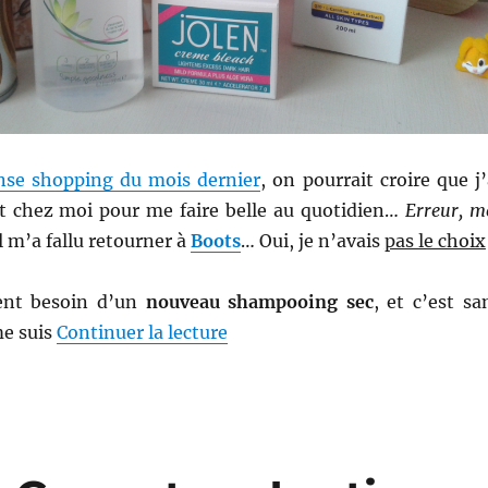
nse shopping du mois dernier
, on pourrait croire que j’
aut chez moi pour me faire belle au quotidien…
Erreur, m
il m’a fallu retourner à
Boots
… Oui, je n’avais
pas le choix
ment besoin d’un
nouveau shampooing sec
, et c’est sa
de « Shopping # 263 : Encore 
me suis
Continuer la lecture