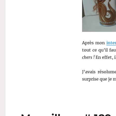
petit
tour
à
Boots…
Après mon
inte
tout ce qu’il f
chers !
En effet, 
J’avais résolu
surprise que je 