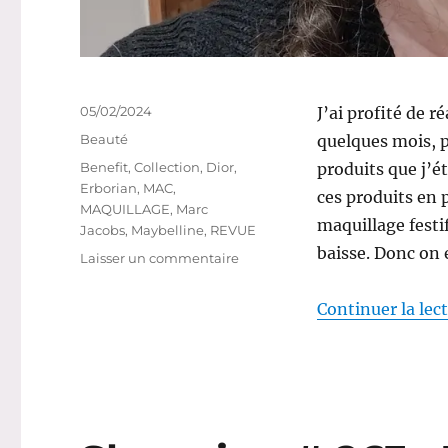
Publié
05/02/2024
J’ai profité de r
le
Catégories
Beauté
quelques mois, p
Étiquettes
Benefit
,
Collection
,
Dior
,
produits que j’ét
Erborian
,
MAC
,
ces produits en p
MAQUILLAGE
,
Marc
maquillage festif
Jacobs
,
Maybelline
,
REVUE
baisse. Donc on 
sur
Laisser un commentaire
Maquillage
#221
Continuer la lec
:
Un
maquillage
naturel
pour
aller
au