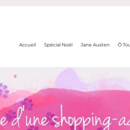
-addicte
Accueil
Spécial Noël
Jane Austen
Ô To