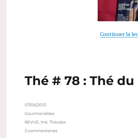
Continuer la le
Thé # 78 : Thé du
Publié
07/06/2013
le
Catégories
Gourmandises
Étiquettes
REVUE
,
thé
,
Théodor
sur
2 commentaires
Thé