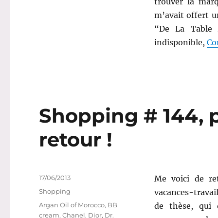
trouver la marq
m’avait offert u
“De La Table 
indisponible,
Co
Shopping # 144, p
retour !
Publié
17/06/2013
Me voici de re
le
Catégories
Shopping
vacances-travai
Étiquettes
Argan Oil of Morocco
,
BB
de thèse, qui
cream
,
Chanel
,
Dior
,
Dr.