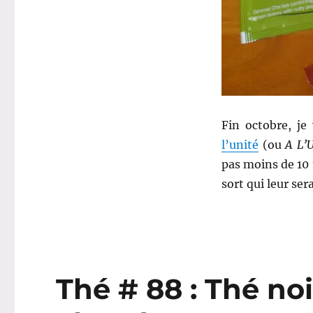
Battle
de
10
thés
en
sachets
à
l’unité
Fin octobre, je
(2)
l’unité
(ou
A L’
pas moins de 10
sort qui leur se
Thé # 88 : Thé no