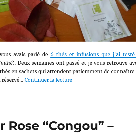
 vous avais parlé de
6 thés et infusions que j’ai testé
Unithé
). Deux semaines ont passé et je vous retrouve av
 thés en sachets qui attendent patiemment de connaître 
de « Thés # 123 à 132 : Batt
ra réservé…
Continuer la lecture
ir Rose “Congou” –