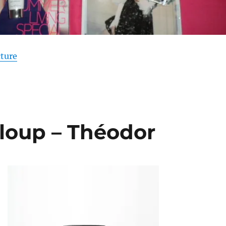
de « Shopping # 144, première partie : De retour ! »
cture
 loup – Théodor