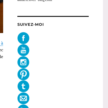
SUIVEZ-MOI
 à
ec
le
le de 10 thés en sachets à l’unité (2) »