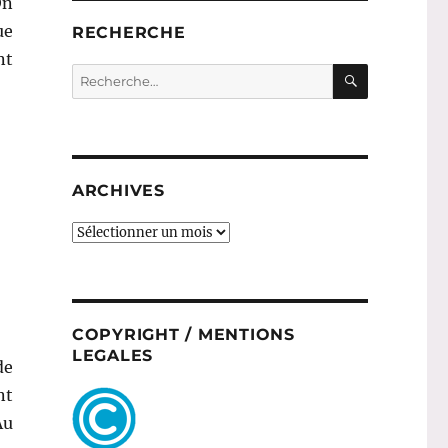
On
ue
RECHERCHE
nt
RECHERC
Recherche
” – Theodor »
pour :
ARCHIVES
ARCHIVES
COPYRIGHT / MENTIONS
LEGALES
de
nt
Au