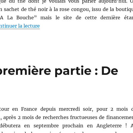
ue du thé dont je voulais vous parler aujourd’hui. 
n sachet de thé noir à la rose congou, issu de la boutiq
A La Bouche” mais le site de cette dernière éta
de « Thé # 88 : Thé noir Rose “Congou
ntinuer la lecture
remière partie : De
tour en France depuis mercredi soir, pour 2 mois 
l, après 2 mois de recherches fructueuses de financeme
 débutera en septembre prochain en Angleterre ! 