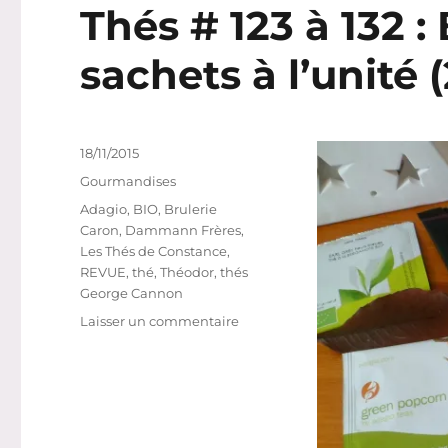
Thés # 123 à 132 :
sachets à l’unité (
Publié
18/11/2015
le
Catégories
Gourmandises
Étiquettes
Adagio
,
BIO
,
Brulerie
Caron
,
Dammann Frères
,
Les Thés de Constance
,
REVUE
,
thé
,
Théodor
,
thés
George Cannon
sur
Laisser un commentaire
Thés
#
123
à
132
: