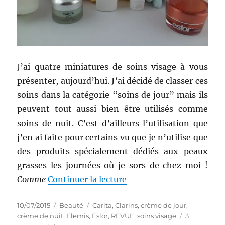
J’ai quatre miniatures de soins visage à vous
présenter, aujourd’hui. J’ai décidé de classer ces
soins dans la catégorie “soins de jour” mais ils
peuvent tout aussi bien être utilisés comme
soins de nuit. C’est d’ailleurs l’utilisation que
j’en ai faite pour certains vu que je n’utilise que
des produits spécialement dédiés aux peaux
grasses les journées où je sors de chez moi !
de « Crèmes de jour # 32 à
Comme
Continuer la lecture
Publié
Catégories
Étiquettes
10/07/2015
Beauté
Carita
,
Clarins
,
crème de jour
,
le
crème de nuit
,
Elemis
,
Eslor
,
REVUE
,
soins visage
3