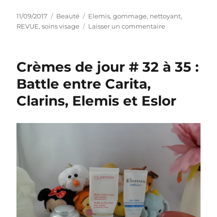
Publié
Catégories
Étiquettes
11/09/2017
Beauté
Elemis
,
gommage
,
nettoyant
,
le
sur
REVUE
,
soins visage
Laisser un commentaire
Nettoyant
#
64
Crèmes de jour # 32 à 35 :
:
Nettoyant
Battle entre Carita,
visage
Clarins, Elemis et Eslor
exfoliant
Skin
Glow
–
Elemis