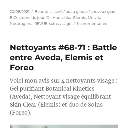
Publié
Catégories
Étiquettes
20/08/2021
Beauté
acné / peau grasse / cheveux gras
,
le
BIO
,
crème de jour
,
Dr. Hauschka
,
Elemis
,
Melvita
,
sur
Neutrogena
,
REVUE
,
soins visage
3 commentaires
Crèmes
de
jour
Nettoyants #68-71 : Battle
#51-
54
entre Aveda, Elemis et
:
Foreo
Battle
entre
Neutrogen
Voici mon avis sur 4 nettoyants visage :
Dr.
Gel purifiant Botanical Kinetics
Hauschka,
Melvita
(Aveda), Nettoyant visage équilibrant
et
Skin Clear (Elemis) et duo de Soins
Elemis
(Foreo).