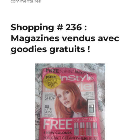
sur
commentaires
Crèmes
de
jour
Shopping # 236 :
#
32
Magazines vendus avec
à
goodies gratuits !
35
:
Battle
entre
Carita,
Clarins,
Elemis
et
Eslor