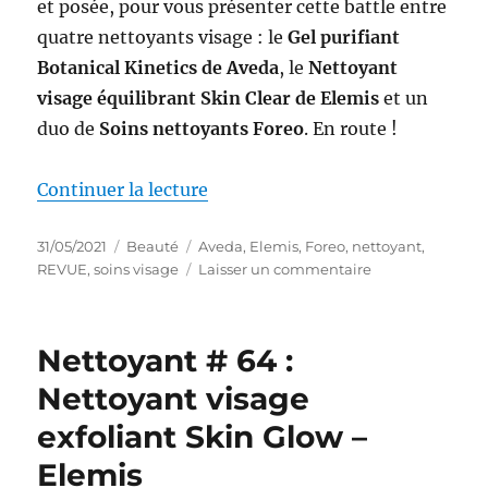
et posée, pour vous présenter cette battle entre
quatre nettoyants visage : le
Gel purifiant
Botanical Kinetics de Aveda
, le
Nettoyant
visage équilibrant Skin Clear de Elemis
et un
duo de
Soins nettoyants Foreo
. En route !
de « Nettoyants #68-71 : Battle
Continuer la lecture
Publié
Catégories
Étiquettes
31/05/2021
Beauté
Aveda
,
Elemis
,
Foreo
,
nettoyant
,
le
sur
REVUE
,
soins visage
Laisser un commentaire
Nettoyants
#68-
71
Nettoyant # 64 :
:
Battle
Nettoyant visage
entre
exfoliant Skin Glow –
Aveda,
Elemis
Elemis
et