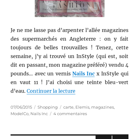
Je ne me lasse pas d’arpenter l’allée magazines
des supermarchés en Angleterre : on y fait
toujours de belles trouvailles ! Tenez, cette
semaine, j’y ai trouvé un InStyle (qui est, soit
dit en passant, mon magazine préféré) vendu 4
pounds… avec un vernis
Nails Inc
x InStyle qui
en vaut 11 ! J’ai choisi une teinte bleu-vert
de « Shopping # 236 : Mag
d’eau.
Continuer la lecture
Publié
Catégories
Étiquettes
07/06/2015
Shopping
carte
,
Elemis
,
magazines
,
le
sur
ModelCo
,
Nails Inc
4 commentaires
Shopping
#
236