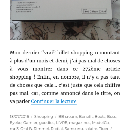
Mon dernier “vrai” billet shopping remontant
à plus d’un mois et demi, j’ai pas mal de choses
à vous montrer dans ce 272ème article
shopping ! Enfin, en nombre, il n’y a pas tant
de choses que cela… c’est juste que cela chiffre
pas mal, car, comme annoncé dans le titre, on
de « Shopping # 272 : 
va parler
Continuer la lecture
Publié
Catégories
Étiquettes
18/07/2016
Shopping
BB cream
,
Benefit
,
Boots
,
Bose
,
le
Eyeko
,
Garnier
,
goodies
,
LIVRE
,
magazines
,
ModelCo
,
mp3
,
Oral B
,
Rimmel
,
Rodial
,
Samsung
,
solaire
,
Tiger