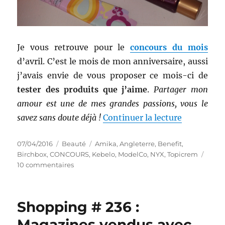
Je vous retrouve pour le
concours du mois
d’avril. C’est le mois de mon anniversaire, aussi
j’avais envie de vous proposer ce mois-ci de
tester des produits que j’aime
.
Partager mon
amour est une de mes grandes passions, vous le
de « Conco
savez sans doute déjà !
Continuer la lecture
Publié
Catégories
Étiquettes
07/04/2016
Beauté
Amika
,
Angleterre
,
Benefit
,
le
Birchbox
,
CONCOURS
,
Kebelo
,
ModelCo
,
NYX
,
Topicrem
sur
10 commentaires
Concours
#
138
Shopping # 236 :
:
Du
Magazines vendus avec