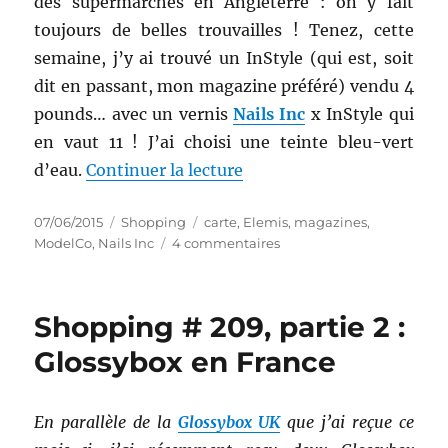
des supermarchés en Angleterre : on y fait
toujours de belles trouvailles ! Tenez, cette
semaine, j’y ai trouvé un InStyle (qui est, soit
dit en passant, mon magazine préféré) vendu 4
pounds… avec un vernis
Nails Inc
x InStyle qui
en vaut 11 ! J’ai choisi une teinte bleu-vert
de « Shopping # 236 : Mag
d’eau.
Continuer la lecture
Publié
Catégories
Étiquettes
07/06/2015
Shopping
carte
,
Elemis
,
magazines
,
le
sur
ModelCo
,
Nails Inc
4 commentaires
Shopping
#
236
Shopping # 209, partie 2 :
:
Magazines
Glossybox en France
vendus
avec
goodies
En parallèle de la
Glossybox UK
que j’ai reçue ce
gratuits