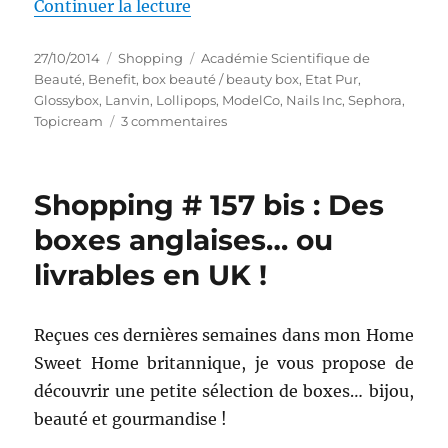
de « Shopping # 209, partie 2 :
Continuer la lecture
Publié
Catégories
Étiquettes
27/10/2014
Shopping
Académie Scientifique de
le
Beauté
,
Benefit
,
box beauté / beauty box
,
Etat Pur
,
Glossybox
,
Lanvin
,
Lollipops
,
ModelCo
,
Nails Inc
,
Sephora
,
sur
Topicream
3 commentaires
Shopping
#
209,
Shopping # 157 bis : Des
partie
2
boxes anglaises… ou
:
livrables en UK !
Glossybox
en
France
Reçues ces dernières semaines dans mon Home
Sweet Home britannique, je vous propose de
découvrir une petite sélection de boxes… bijou,
beauté et gourmandise !