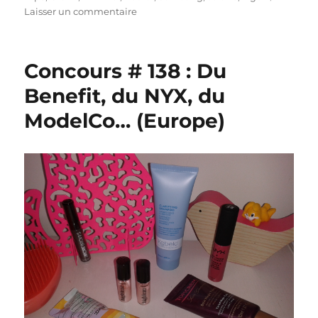
sur
Laisser un commentaire
Shopping
#
272
Concours # 138 : Du
:
De
Benefit, du NYX, du
la
ModelCo… (Europe)
technologie…