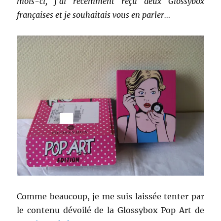
mois-ci, j’ai récemment reçu deux Glossybox
!
françaises et je souhaitais vous en parler…
Comme beaucoup, je me suis laissée tenter par
le contenu dévoilé de la Glossybox Pop Art de