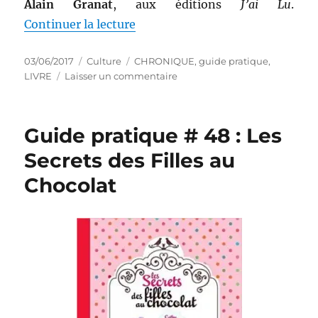
Alain Granat
, aux éditions
J’ai Lu
.
de « Guide pratique # 50 : Comme
Continuer la lecture
Publié
Catégories
Étiquettes
03/06/2017
Culture
CHRONIQUE
,
guide pratique
,
le
sur
LIVRE
Laisser un commentaire
Guide
pratique
#
Guide pratique # 48 : Les
50
:
Secrets des Filles au
Comment
Chocolat
savoir
si
vous
êtes
de
gauche
ou
de
droite
?