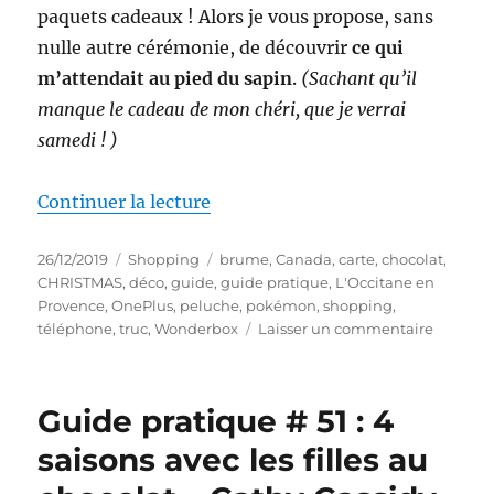
paquets cadeaux ! Alors je vous propose, sans
nulle autre cérémonie, de découvrir
ce qui
m’attendait au pied du sapin
.
(Sachant qu’il
manque le cadeau de mon chéri, que je verrai
samedi ! )
de « Shopping # 299 : Mes cade
Continuer la lecture
Publié
Catégories
Étiquettes
26/12/2019
Shopping
brume
,
Canada
,
carte
,
chocolat
,
le
CHRISTMAS
,
déco
,
guide
,
guide pratique
,
L'Occitane en
Provence
,
OnePlus
,
peluche
,
pokémon
,
shopping
,
sur
téléphone
,
truc
,
Wonderbox
Laisser un commentaire
Shoppi
#
299
Guide pratique # 51 : 4
:
Mes
saisons avec les filles au
cadeau
de