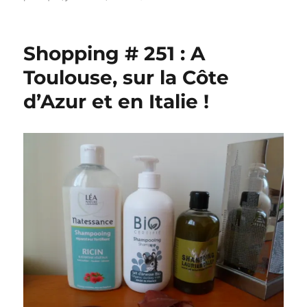
Guide
pratique
#
Shopping # 251 : A
48
:
Toulouse, sur la Côte
Les
d’Azur et en Italie !
Secrets
des
Filles
au
Chocolat