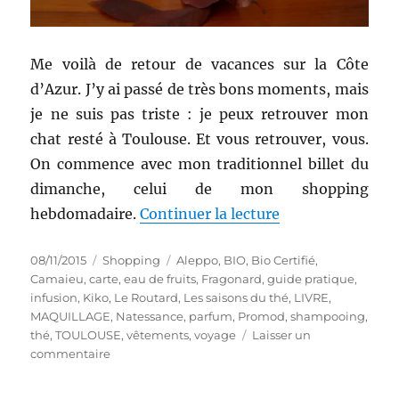
Me voilà de retour de vacances sur la Côte
d’Azur. J’y ai passé de très bons moments, mais
je ne suis pas triste : je peux retrouver mon
chat resté à Toulouse. Et vous retrouver, vous.
On commence avec mon traditionnel billet du
dimanche, celui de mon shopping
de « Shopping # 2
hebdomadaire.
Continuer la lecture
Publié
Catégories
Étiquettes
08/11/2015
Shopping
Aleppo
,
BIO
,
Bio Certifié
,
le
Camaieu
,
carte
,
eau de fruits
,
Fragonard
,
guide pratique
,
infusion
,
Kiko
,
Le Routard
,
Les saisons du thé
,
LIVRE
,
MAQUILLAGE
,
Natessance
,
parfum
,
Promod
,
shampooing
,
thé
,
TOULOUSE
,
vêtements
,
voyage
Laisser un
sur
commentaire
Shopping
#