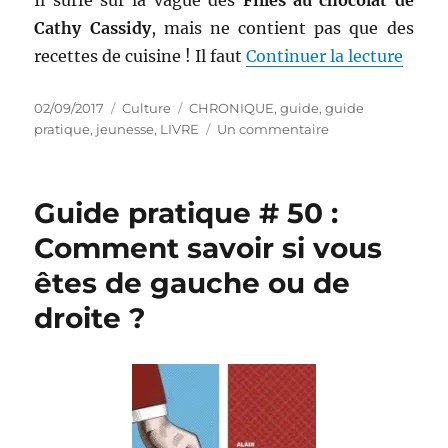
Cathy Cassidy
, mais ne contient pas que des
de « 
recettes de cuisine ! Il faut
Continuer la lecture
Publié
Catégories
Étiquettes
02/09/2017
Culture
CHRONIQUE
,
guide
,
guide
le
sur
pratique
,
jeunesse
,
LIVRE
Un commentaire
Guide
pratique
#
Guide pratique # 50 :
51
:
Comment savoir si vous
4
êtes de gauche ou de
saisons
avec
droite ?
les
filles
au
chocolat
–
Cathy
Cassidy