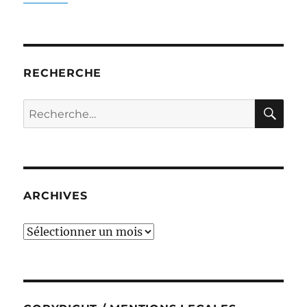
RECHERCHE
RE
Recherche
pour :
ARCHIVES
ARCHIVES