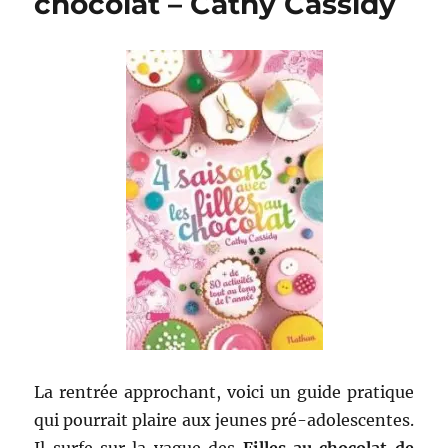
chocolat – Cathy Cassidy
Noël
La rentrée approchant, voici un guide pratique
qui pourrait plaire aux jeunes pré-adolescentes.
Il surfe sur la vague des
Filles au chocolat de