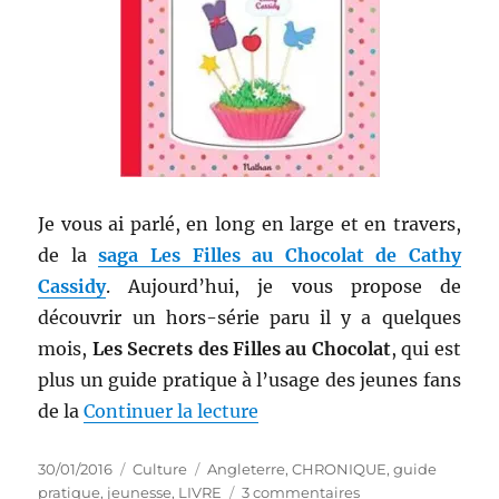
Je vous ai parlé, en long en large et en travers,
de la
saga Les Filles au Chocolat de Cathy
Cassidy
. Aujourd’hui, je vous propose de
découvrir un hors-série paru il y a quelques
mois,
Les Secrets des Filles au Chocolat
, qui est
plus un guide pratique à l’usage des jeunes fans
de « Guide pratique # 48 : L
de la
Continuer la lecture
Publié
Catégories
Étiquettes
30/01/2016
Culture
Angleterre
,
CHRONIQUE
,
guide
le
sur
pratique
,
jeunesse
,
LIVRE
3 commentaires