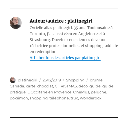
Auteur/autrice :
platinegirl
Cyrielle alias platinegirl. 35 ans. Toulousaine à
Toronto, j'ai aussi vécu en Angleterre et à
Strasbourg. Doccteur en sciences devenue
rédactrice professionnelle... et shopping-addicte
en rédemption !
Afficher tous les articles par platinegirl
Auteur
Publié
Catégories
Étiquettes
platinegirl
26/12/2019
Shopping
brume
,
le
Canada
,
carte
,
chocolat
,
CHRISTMAS
,
déco
,
guide
,
guide
pratique
,
L'Occitane en Provence
,
OnePlus
,
peluche
,
pokémon
,
shopping
,
téléphone
,
truc
,
Wonderbox