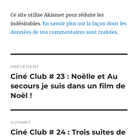
Ce site utilise Akismet pour réduire les
indésirables.
En savoir plus sur la façon dont les
données de vos commentaires sont traitées
.
Navigation
PRÉCÉDENT
de
Ciné Club # 23 : Noëlle et Au
Publication
précédente :
secours je suis dans un film de
l’article
Noël !
SUIVANT
Ciné Club # 24 : Trois suites de
Publication