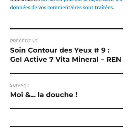
données de vos commentaires sont traitées
.
Navigation
PRÉCÉDENT
de
Soin Contour des Yeux # 9 :
Publication
précédente :
Gel Active 7 Vita Mineral – REN
l’article
SUIVANT
Moi &… la douche !
Publication
suivante :