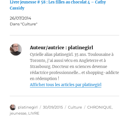
Livre jeunesse # 58 : Les filles au chocolat 4 – Cathy
Cassidy
26/07/2014
Dans "Culture"
Auteur/autrice :
platinegirl
Cyrielle alias platinegirl. 35 ans. Toulousaine à
Toronto, j'ai aussi vécu en Angleterre et à
Strasbourg. Doccteur en sciences devenue
rédactrice professionnelle... et shopping-addicte
en rédemption !
Afficher tous les articles par platinegirl
Auteur
Publié
Catégories
Étiquettes
platinegirl
30/09/2015
Culture
CHRONIQUE
,
le
jeunesse
,
LIVRE