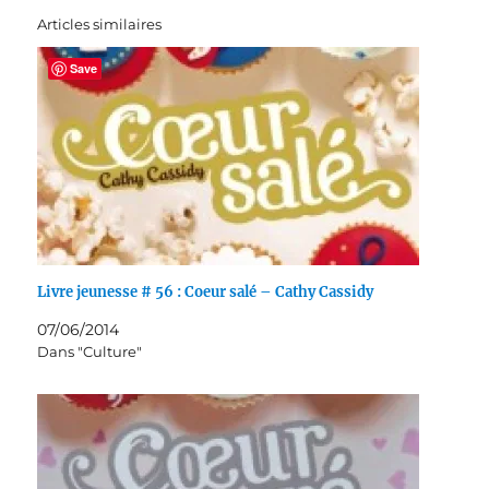
Articles similaires
Save
Livre jeunesse # 56 : Coeur salé – Cathy Cassidy
07/06/2014
Dans "Culture"