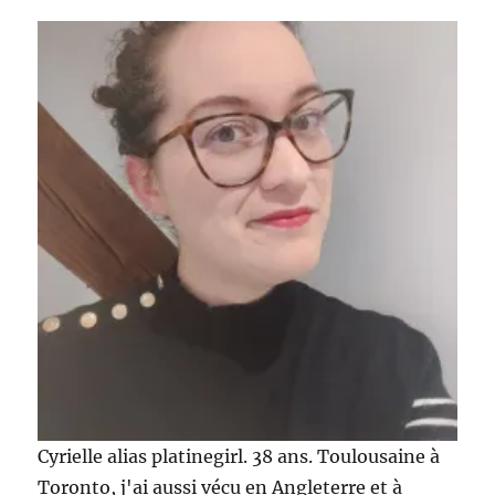
sur
la
Côte
d’Azur
et
en
Italie
!
Cyrielle alias platinegirl. 38 ans. Toulousaine à
Toronto, j'ai aussi vécu en Angleterre et à