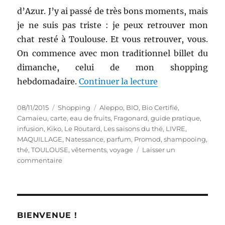
d’Azur. J’y ai passé de très bons moments, mais
je ne suis pas triste : je peux retrouver mon
chat resté à Toulouse. Et vous retrouver, vous.
On commence avec mon traditionnel billet du
dimanche, celui de mon shopping
de « Shopping # 2
hebdomadaire.
Continuer la lecture
Publié
Catégories
Étiquettes
08/11/2015
Shopping
Aleppo
,
BIO
,
Bio Certifié
,
le
Camaieu
,
carte
,
eau de fruits
,
Fragonard
,
guide pratique
,
infusion
,
Kiko
,
Le Routard
,
Les saisons du thé
,
LIVRE
,
MAQUILLAGE
,
Natessance
,
parfum
,
Promod
,
shampooing
,
thé
,
TOULOUSE
,
vêtements
,
voyage
Laisser un
sur
commentaire
Shopping
#
251
:
A
BIENVENUE !
Toulouse,