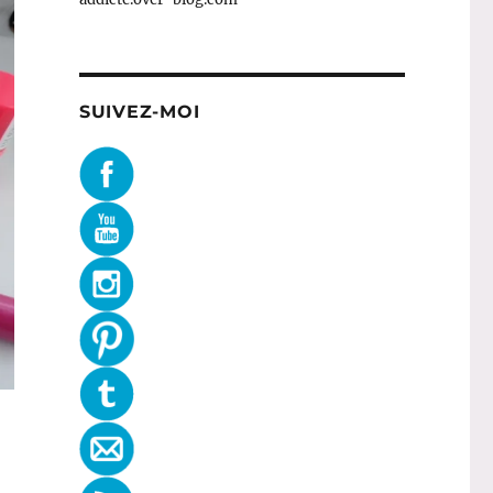
SUIVEZ-MOI
 Cosmetics Wholesale, MAC, Models Own… »