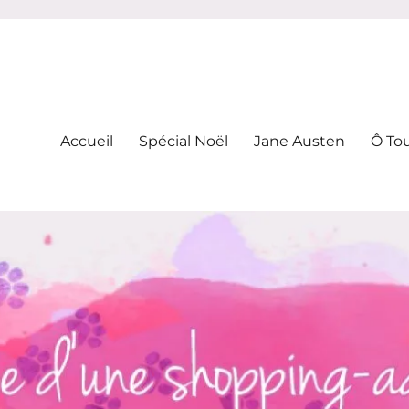
-addicte
Accueil
Spécial Noël
Jane Austen
Ô To