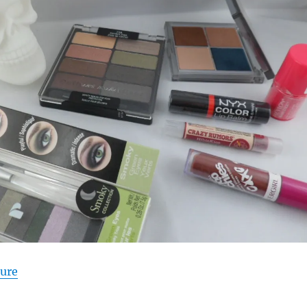
de « Shopping # 229 : Beaucoup de maquillage : All
ture