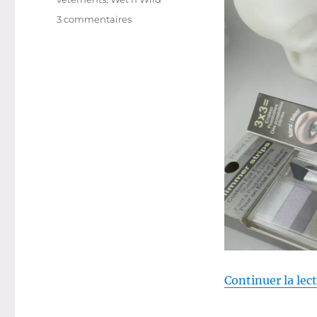
sur
3 commentaires
Shopping
#
229
:
Beaucoup
de
maquillage
:
All
Cosmetics
Wholesale,
MAC,
Models
Own…
Continuer la lec