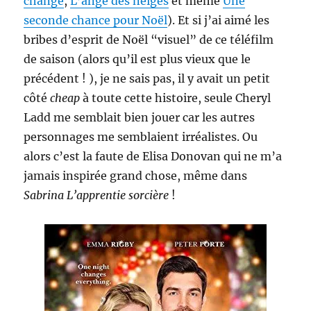
changé
,
L’ange des neiges
et même
Une
seconde chance pour Noël
). Et si j’ai aimé les
bribes d’esprit de Noël “visuel” de ce téléfilm
de saison (alors qu’il est plus vieux que le
précédent ! ), je ne sais pas, il y avait un petit
côté
cheap
à toute cette histoire, seule Cheryl
Ladd me semblait bien jouer car les autres
personnages me semblaient irréalistes. Ou
alors c’est la faute de Elisa Donovan qui ne m’a
jamais inspirée grand chose, même dans
Sabrina L’apprentie sorcière
!