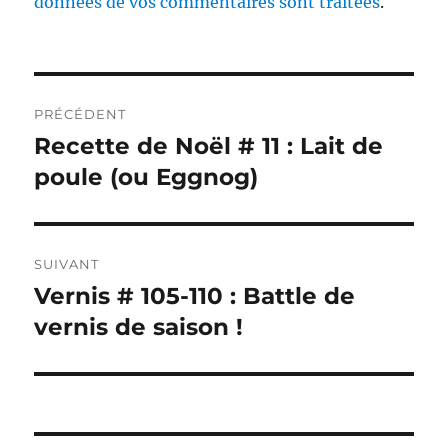
données de vos commentaires sont traitées
.
Navigation
PRÉCÉDENT
de
Recette de Noël # 11 : Lait de
Publication
précédente :
poule (ou Eggnog)
l’article
SUIVANT
Vernis # 105-110 : Battle de
Publication
suivante :
vernis de saison !