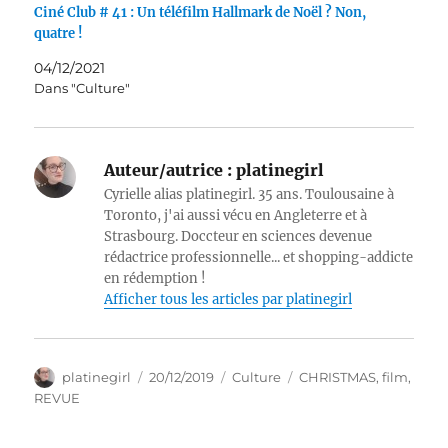
Ciné Club # 41 : Un téléfilm Hallmark de Noël ? Non,
quatre !
04/12/2021
Dans "Culture"
Auteur/autrice :
platinegirl
Cyrielle alias platinegirl. 35 ans. Toulousaine à
Toronto, j'ai aussi vécu en Angleterre et à
Strasbourg. Doccteur en sciences devenue
rédactrice professionnelle... et shopping-addicte
en rédemption !
Afficher tous les articles par platinegirl
Auteur
Publié
Catégories
Étiquettes
platinegirl
20/12/2019
Culture
CHRISTMAS
,
film
,
le
REVUE