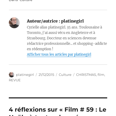
Auteur/autrice :
platinegirl
Cyrielle alias platinegirl. 35 ans. Toulousaine à
Toronto, j'ai aussi vécu en Angleterre et à
Strasbourg. Doccteur en sciences devenue
rédactrice professionnelle... et shopping-addicte
en rédemption !
Afficher tous les articles par platinegirl
Auteur
Publié
Catégories
Étiquettes
platinegirl
21/12/2015
Culture
CHRISTMAS
,
film
,
le
REVUE
4 réflexions sur « Film # 59 : Le