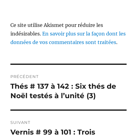
Ce site utilise Akismet pour réduire les
indésirables.
En savoir plus sur la façon dont les
données de vos commentaires sont traitées
.
Navigation
PRÉCÉDENT
de
Thés # 137 à 142 : Six thés de
Publication
précédente :
Noël testés à l’unité (3)
l’article
SUIVANT
Vernis # 99 à 101 : Trois
Publication