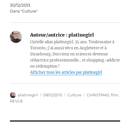
30/12/2013
Dans "Culture"
Auteur/autrice :
platinegirl
Cyrielle alias platinegirl. 35 ans. Toulousaine à
Toronto, j'ai aussi vécu en Angleterre et à
Strasbourg. Doccteur en sciences devenue
rédactrice professionnelle... et shopping-addicte
en rédemption !
Afficher tous les articles par platinegirl
Auteur
Publié
Catégories
Étiquettes
platinegirl
08/12/2015
Culture
CHRISTMAS
,
film
,
le
REVUE