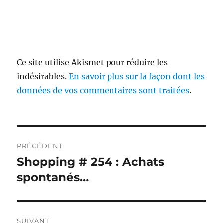
Ce site utilise Akismet pour réduire les
indésirables.
En savoir plus sur la façon dont les
données de vos commentaires sont traitées
.
Navigation
PRÉCÉDENT
de
Shopping # 254 : Achats
Publication
précédente :
spontanés…
l’article
SUIVANT