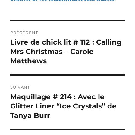
Navigation
PRÉCÉDENT
de
Livre de chick lit # 112 : Calling
Publication
précédente :
Mrs Christmas – Carole
l’article
Matthews
SUIVANT
Maquillage # 214 : Avec le
Publication
suivante :
Glitter Liner “Ice Crystals” de
Tanya Burr