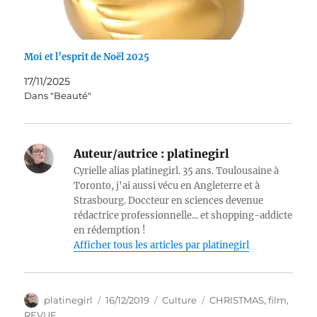
Moi et l’esprit de Noël 2025
17/11/2025
Dans "Beauté"
Auteur/autrice :
platinegirl
Cyrielle alias platinegirl. 35 ans. Toulousaine à
Toronto, j'ai aussi vécu en Angleterre et à
Strasbourg. Doccteur en sciences devenue
rédactrice professionnelle... et shopping-addicte
en rédemption !
Afficher tous les articles par platinegirl
Auteur
Publié
Catégories
Étiquettes
platinegirl
16/12/2019
Culture
CHRISTMAS
,
film
,
le
REVUE