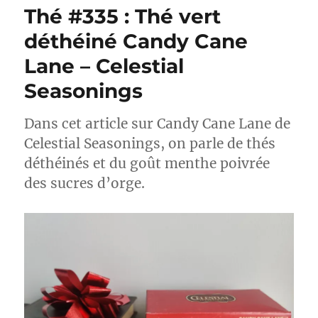
:
Thé #335 : Thé vert
Thé
noir
déthéiné Candy Cane
Le
Lane – Celestial
secret
du
Seasonings
Père
Noël
–
Dans cet article sur Candy Cane Lane de
DAVIDsTEA
Celestial Seasonings, on parle de thés
déthéinés et du goût menthe poivrée
des sucres d’orge.