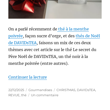
On a parlé récemment de
thé à la menthe
poivrée
, façon sucre d’orge, et des
thés de Noël
de DAVIDsTEA
, faisons un mix de ces deux
thèmes avec cet article sur le thé Le secret du
Père Noël de DAVIDsTEA, un thé noir à la
menthe poivrée (entre autres).
de « Thé #336 : Thé noir Le sec
Continuer la lecture
Publié
Catégories
Étiquettes
22/12/2025
Gourmandises
CHRISTMAS
,
DAVIDsTEA
,
le
sur
REVUE
,
thé
Un commentaire
Thé
#336