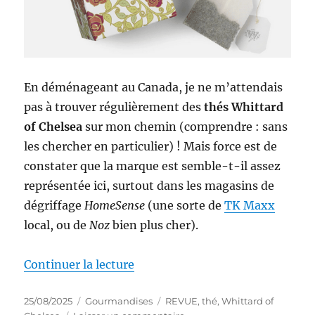
En déménageant au Canada, je ne m’attendais
pas à trouver régulièrement des
thés Whittard
of Chelsea
sur mon chemin (comprendre : sans
les chercher en particulier) ! Mais force est de
constater que la marque est semble-t-il assez
représentée ici, surtout dans les magasins de
dégriffage
HomeSense
(une sorte de
TK Maxx
local, ou de
Noz
bien plus cher).
de « Thé #332 : Thé noir Englis
Continuer la lecture
Publié
Catégories
Étiquettes
25/08/2025
Gourmandises
REVUE
,
thé
,
Whittard of