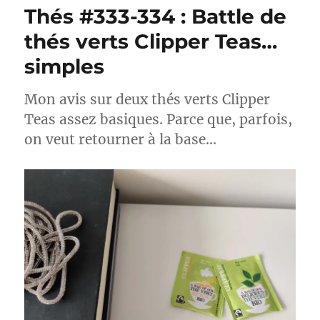
:
Thés #333-334 : Battle de
Thé
vert
thés verts Clipper Teas…
déthéiné
simples
Candy
Cane
Lane
Mon avis sur deux thés verts Clipper
–
Teas assez basiques. Parce que, parfois,
Celestial
Seasonings
on veut retourner à la base…