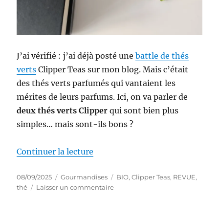
J’ai vérifié : j’ai déjà posté une
battle de thés
verts
Clipper Teas sur mon blog. Mais c’était
des thés verts parfumés qui vantaient les
mérites de leurs parfums. Ici, on va parler de
deux thés verts Clipper
qui sont bien plus
simples… mais sont-ils bons ?
de « Thés #333-334 : Battle de t
Continuer la lecture
Publié
Catégories
Étiquettes
08/09/2025
Gourmandises
BIO
,
Clipper Teas
,
REVUE
,
le
sur
thé
Laisser un commentaire
Thés
#333-
334