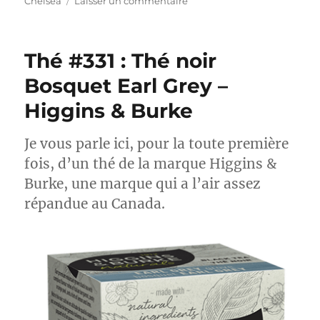
le
sur
Chelsea
Laisser un commentaire
Thé
#332
:
Thé #331 : Thé noir
Thé
noir
Bosquet Earl Grey –
English
Higgins & Burke
Rose
–
Whittard
Je vous parle ici, pour la toute première
of
fois, d’un thé de la marque Higgins &
Chelsea
Burke, une marque qui a l’air assez
répandue au Canada.