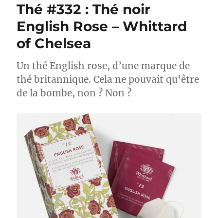
Thé #332 : Thé noir
:
Battle
English Rose – Whittard
de
of Chelsea
thés
verts
Clipper
Un thé English rose, d’une marque de
Teas…
thé britannique. Cela ne pouvait qu’être
simples
de la bombe, non ? Non ?