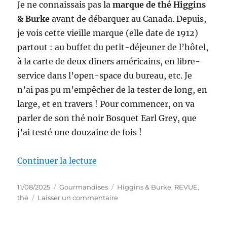
Je ne connaissais pas la
marque de thé Higgins
& Burke
avant de débarquer au Canada. Depuis,
je vois cette vieille marque (elle date de 1912)
partout : au buffet du petit-déjeuner de l’hôtel,
à la carte de deux diners américains, en libre-
service dans l’open-space du bureau, etc. Je
n’ai pas pu m’empêcher de la tester de long, en
large, et en travers ! Pour commencer, on va
parler de son thé noir Bosquet Earl Grey, que
j’ai testé une douzaine de fois !
de « Thé #331 : Thé noir Bosque
Continuer la lecture
Publié
Catégories
Étiquettes
11/08/2025
Gourmandises
Higgins & Burke
,
REVUE
,
le
sur
thé
Laisser un commentaire
Thé
#331