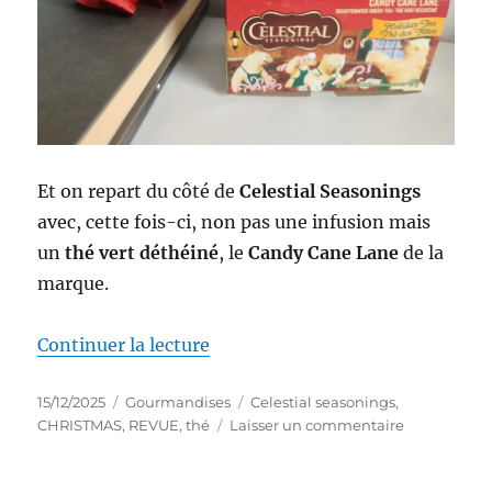
Et on repart du côté de
Celestial Seasonings
avec, cette fois-ci, non pas une infusion mais
un
thé vert déthéiné
, le
Candy Cane Lane
de la
marque.
de « Thé #335 : Thé vert déthéi
Continuer la lecture
Publié
Catégories
Étiquettes
15/12/2025
Gourmandises
Celestial seasonings
,
le
sur
CHRISTMAS
,
REVUE
,
thé
Laisser un commentaire
Thé
#335