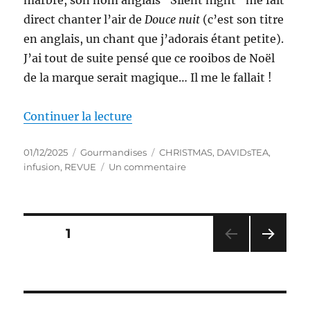
direct chanter l’air de
Douce nuit
(c’est son titre
en anglais, un chant que j’adorais étant petite).
J’ai tout de suite pensé que ce rooibos de Noël
de la marque serait magique… Il me le fallait !
de « Infusion #101 : Rooibos Nu
Continuer la lecture
Publié
Catégories
Étiquettes
01/12/2025
Gourmandises
CHRISTMAS
,
DAVIDsTEA
,
le
sur
infusion
,
REVUE
Un commentaire
Infusion
#101
:
Rooibos
Pagination
PAGE
1
Nuit
de
PAG
des
Paix
E
DAVIDsTEA
SUIV
publications
ANT