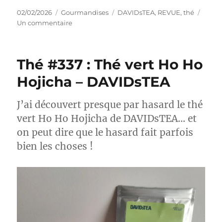
Publié
Catégories
Étiquettes
02/02/2026
Gourmandises
DAVIDsTEA
,
REVUE
,
thé
le
sur
Un commentaire
Thé
#338
:
Thé #337 : Thé vert Ho Ho
Thé
noir
Hojicha – DAVIDsTEA
Earl
Grey
J’ai découvert presque par hasard le thé
d’Hiver
–
vert Ho Ho Hojicha de DAVIDsTEA… et
DAVIDsTEA
on peut dire que le hasard fait parfois
bien les choses !