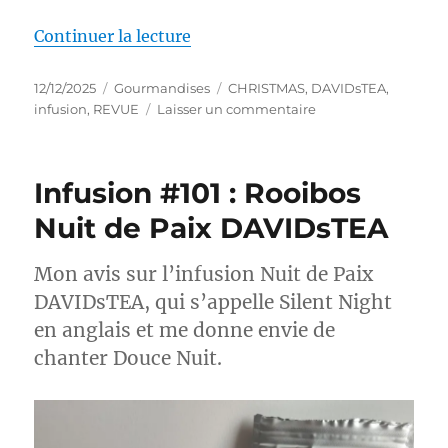
de « Infusion #103 : Infusion d
Continuer la lecture
Publié
Catégories
Étiquettes
12/12/2025
Gourmandises
CHRISTMAS
,
DAVIDsTEA
,
le
sur
infusion
,
REVUE
Laisser un commentaire
Infusion
#103
:
Infusion #101 : Rooibos
Infusion
de
Nuit de Paix DAVIDsTEA
fruits
Promenade
Mon avis sur l’infusion Nuit de Paix
en
traîneau
DAVIDsTEA, qui s’appelle Silent Night
–
en anglais et me donne envie de
DAVIDsTEA
chanter Douce Nuit.