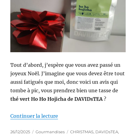
Tout d’abord, j’espère que vous avez passé un
joyeux Noël. J’imagine que vous devez être tout
aussi fatigués que moi, donc voici un avis qui
tombe à pic, vous prendrez bien une tasse de
thé vert Ho Ho Hojicha de DAVIDsTEA
?
de « Thé #337 : Thé vert Ho Ho
Continuer la lecture
Publié
Catégories
Étiquettes
26/12/2025
Gourmandises
CHRISTMAS
,
DAVIDsTEA
,