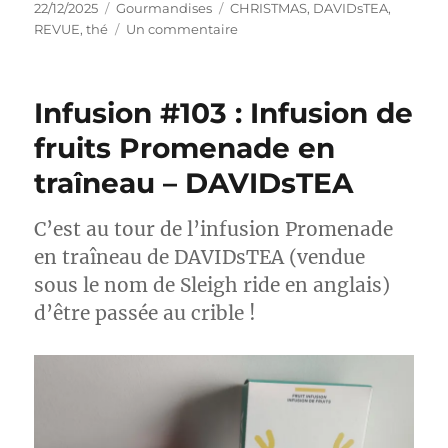
Publié
Catégories
Étiquettes
22/12/2025
Gourmandises
CHRISTMAS
,
DAVIDsTEA
,
le
sur
REVUE
,
thé
Un commentaire
Thé
#336
:
Infusion #103 : Infusion de
Thé
noir
fruits Promenade en
Le
traîneau – DAVIDsTEA
secret
du
Père
C’est au tour de l’infusion Promenade
Noël
en traîneau de DAVIDsTEA (vendue
–
DAVIDsTEA
sous le nom de Sleigh ride en anglais)
d’être passée au crible !