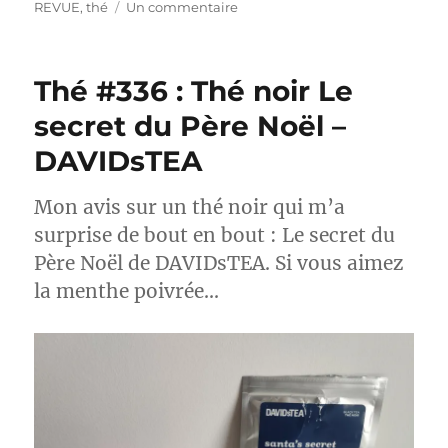
le
sur
REVUE
,
thé
Un commentaire
Thé
#337
:
Thé #336 : Thé noir Le
Thé
vert
secret du Père Noël –
Ho
DAVIDsTEA
Ho
Hojicha
–
Mon avis sur un thé noir qui m’a
DAVIDsTEA
surprise de bout en bout : Le secret du
Père Noël de DAVIDsTEA. Si vous aimez
la menthe poivrée…