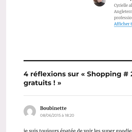
Cyrielle a
Angleterr
professio
Afficher t
4 réflexions sur « Shopping #
gratuits ! »
Boubinette
dit :
08/06/2015 à 18:20
je suis toujours épatée de voir les super goodi