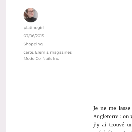
Auteur
platinegirl
Publié
07/06/2015
le
Catégories
Shopping
Étiquettes
carte
,
Elemis
,
magazines
,
ModelCo
,
Nails Inc
Je ne me lasse
Angleterre : on y
j’y ai trouvé u