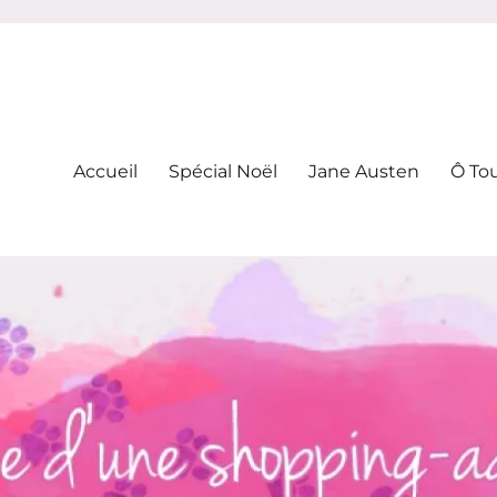
-addicte
Accueil
Spécial Noël
Jane Austen
Ô To