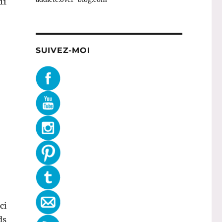
11
SUIVEZ-MOI
ci
ds