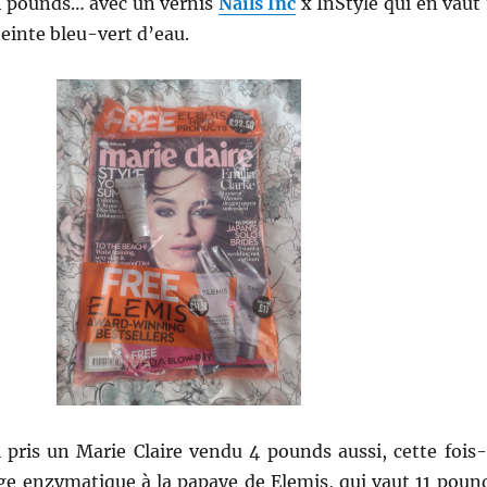
4 pounds… avec un vernis
Nails Inc
x InStyle qui en vaut 
 teinte bleu-vert d’eau.
ai pris un Marie Claire vendu 4 pounds aussi, cette fois-
 enzymatique à la papaye de Elemis, qui vaut 11 poun