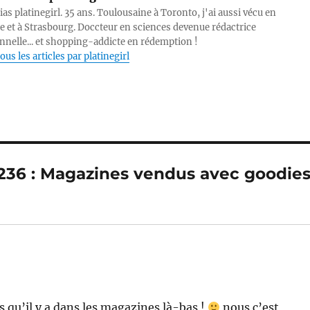
lias platinegirl. 35 ans. Toulousaine à Toronto, j'ai aussi vécu en
e et à Strasbourg. Doccteur en sciences devenue rédactrice
nnelle... et shopping-addicte en rédemption !
ous les articles par platinegirl
 236 : Magazines vendus avec goodie
es qu’il y a dans les magazines là-bas !
nous c’est