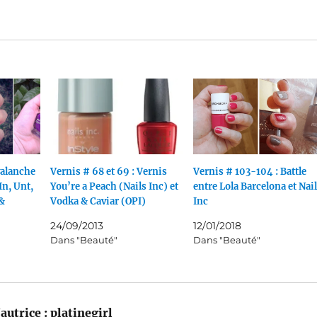
valanche
Vernis # 68 et 69 : Vernis
Vernis # 103-104 : Battle
In, Unt,
You’re a Peach (Nails Inc) et
entre Lola Barcelona et Nai
&
Vodka & Caviar (OPI)
Inc
24/09/2013
12/01/2018
Dans "Beauté"
Dans "Beauté"
autrice :
platinegirl