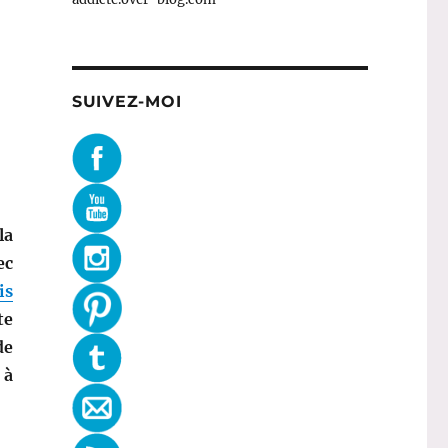
SUIVEZ-MOI
la
ec
is
te
de
 à
: J’ai reçu La Thé Box de Noël en avance ! »