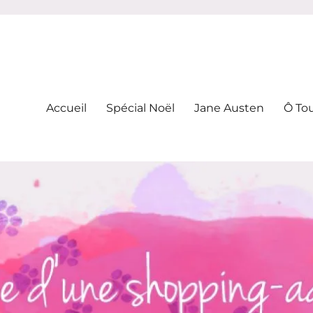
-addicte
Accueil
Spécial Noël
Jane Austen
Ô To