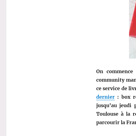
J’ai
reçu
La
Thé
Box
de
Noël
en
avance
!
On commence a
community manag
ce service de li
dernier
: box re
jusqu’au jeudi 
Toulouse à la r
parcourir la Fr