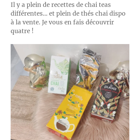
Il y a plein de recettes de chai teas
Ceylan
–
différentes… et plein de thés chai dispo
English
à la vente. Je vous en fais découvrir
Tea
quatre !
Shop