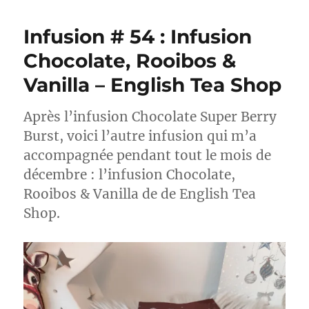
#303-
306
Infusion # 54 : Infusion
:
Battle
Chocolate, Rooibos &
de
Vanilla – English Tea Shop
chai
teas
!
Après l’infusion Chocolate Super Berry
Burst, voici l’autre infusion qui m’a
accompagnée pendant tout le mois de
décembre : l’infusion Chocolate,
Rooibos & Vanilla de de English Tea
Shop.