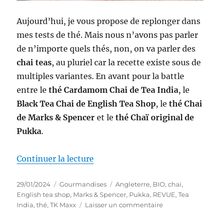
Aujourd’hui, je vous propose de replonger dans
mes tests de thé. Mais nous n’avons pas parler
de n’importe quels thés, non, on va parler des
chai teas
, au pluriel car la recette existe sous de
multiples variantes. En avant pour la battle
entre le
thé Cardamom Chai de Tea India
, le
Black Tea Chai de English Tea Shop
, le
thé Chai
de Marks & Spencer
et le
thé Chaï original de
Pukka
.
de « Thés #303-306 : Battle de c
Continuer la lecture
Publié
Catégories
Étiquettes
29/01/2024
Gourmandises
Angleterre
,
BIO
,
chai
,
le
English tea shop
,
Marks & Spencer
,
Pukka
,
REVUE
,
Tea
sur
India
,
thé
,
TK Maxx
Laisser un commentaire
Thés