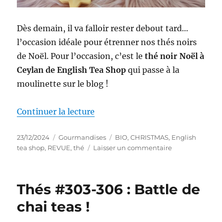
Dès demain, il va falloir rester debout tard…
l’occasion idéale pour étrenner nos thés noirs
de Noël. Pour l’occasion, c’est le
thé noir Noël à
Ceylan de English Tea Shop
qui passe à la
moulinette sur le blog !
de « Thé #325 : Thé noir Noël à
Continuer la lecture
Publié
Catégories
Étiquettes
23/12/2024
Gourmandises
BIO
,
CHRISTMAS
,
English
le
sur
tea shop
,
REVUE
,
thé
Laisser un commentaire
Thé
#325
:
Thés #303-306 : Battle de
Thé
noir
chai teas !
Noël
à