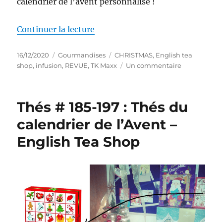
calendrier de l’avent personnalisé !
de « Infusion # 53 : Infusion Ch
Continuer la lecture
Publié
Catégories
Étiquettes
16/12/2020
Gourmandises
CHRISTMAS
,
English tea
le
sur
shop
,
infusion
,
REVUE
,
TK Maxx
Un commentaire
Infusion
#
53
Thés # 185-197 : Thés du
:
Infusion
calendrier de l’Avent –
Chocolate
English Tea Shop
Super
Berry
Burst
–
English
Tea
Shop