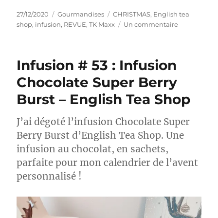
Publié
Catégories
Étiquettes
27/12/2020
Gourmandises
CHRISTMAS
,
English tea
le
sur
shop
,
infusion
,
REVUE
,
TK Maxx
Un commentaire
Infusion
#
54
Infusion # 53 : Infusion
:
Infusion
Chocolate Super Berry
Chocolate,
Burst – English Tea Shop
Rooibos
&
Vanilla
J’ai dégoté l’infusion Chocolate Super
–
Berry Burst d’English Tea Shop. Une
English
Tea
infusion au chocolat, en sachets,
Shop
parfaite pour mon calendrier de l’avent
personnalisé !