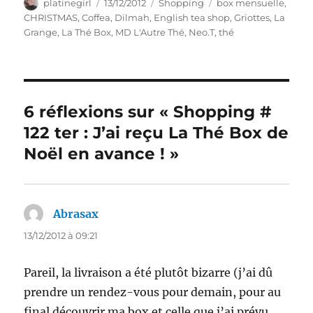
Auteur
Publié
Catégories
Étiquettes
platinegirl
13/12/2012
Shopping
box mensuelle
,
le
CHRISTMAS
,
Coffea
,
Dilmah
,
English tea shop
,
Griottes
,
La
Grange
,
La Thé Box
,
MD L'Autre Thé
,
Neo.T
,
thé
6 réflexions sur « Shopping #
122 ter : J’ai reçu La Thé Box de
Noël en avance ! »
Abrasax
dit :
13/12/2012 à 09:21
Pareil, la livraison a été plutôt bizarre (j’ai dû
prendre un rendez-vous pour demain, pour au
final découvrir ma box et celle que j’ai prévu