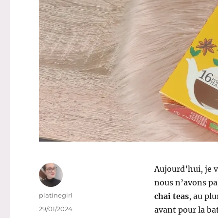
Aujourd’hui, je 
nous n’avons pas
Auteur
platinegirl
chai teas
, au plu
Publié
29/01/2024
avant pour la ba