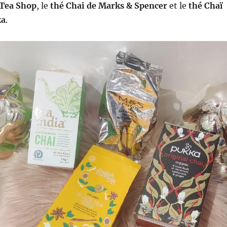
 Tea Shop
, le
thé Chai de Marks & Spencer
et le
thé Chaï
ka
.