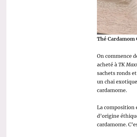
Thé Cardamom C
On commence d
acheté à
TK Max
sachets ronds et
un chai exotique 
cardamome.
La composition 
d’origine éthiq
cardamome. C’es