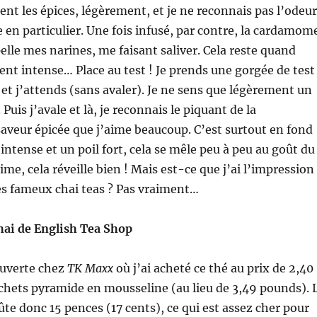
sent les épices, légèrement, et je ne reconnais pas l’odeur
en particulier. Une fois infusé, par contre, la cardamom
pelle mes narines, me faisant saliver. Cela reste quand
t intense… Place au test ! Je prends une gorgée de test
t j’attends (sans avaler). Je ne sens que légèrement un
 Puis j’avale et là, je reconnais le piquant de la
veur épicée que j’aime beaucoup. C’est surtout en fond
intense et un poil fort, cela se mêle peu à peu au goût du
aime, cela réveille bien ! Mais est-ce que j’ai l’impression
es fameux chai teas ? Pas vraiment…
hai de English Tea Shop
uverte chez
TK Maxx
où j’ai acheté ce thé au prix de 2,40
chets pyramide en mousseline (au lieu de 3,49 pounds). 
ûte donc 15 pences (17 cents), ce qui est assez cher pour