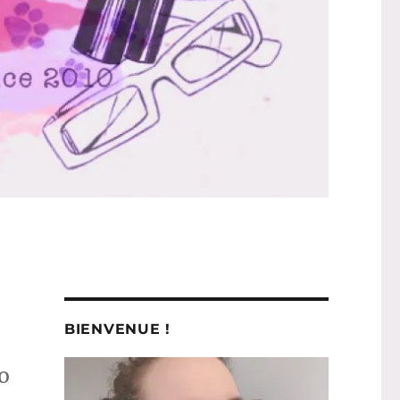
BIENVENUE !
po