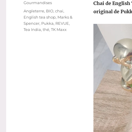
le
Catégories
Gourmandises
Chai de English
Étiquettes
Angleterre
,
BIO
,
chai
,
original de Puk
English tea shop
,
Marks &
Spencer
,
Pukka
,
REVUE
,
Tea India
,
thé
,
TK Maxx