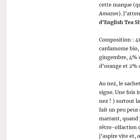
cette marque (qu
Amazon
). J’att
d’English Tea S
Composition : 46
cardamome bio, 
gingembre, 4% de
d’orange et 2% d
Au nez, le sache
signe. Une fois 
nez ! ) surtout l
fait un peu peur 
marrant, quand j
rétro-olfaction 
j’aspire vite et,