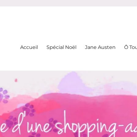
-addicte
Accueil
Spécial Noël
Jane Austen
Ô To