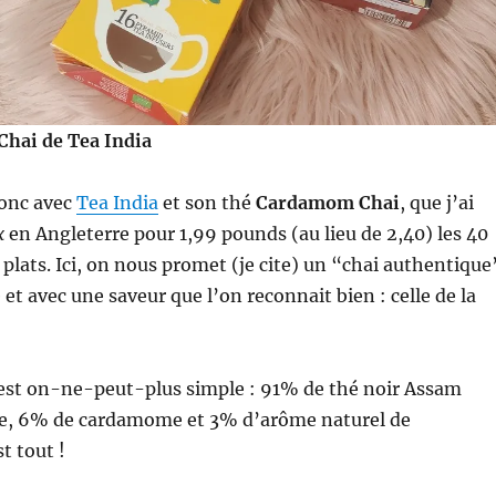
hai de Tea India
onc avec
Tea India
et son thé
Cardamom Chai
, que j’ai
x
en Angleterre pour 1,99 pounds (au lieu de 2,40) les 40
 plats. Ici, on nous promet (je cite) un “chai authentique
et avec une saveur que l’on reconnait bien : celle de la
est on-ne-peut-plus simple : 91% de thé noir Assam
ue, 6% de cardamome et 3% d’arôme naturel de
t tout !