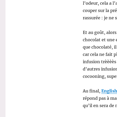
l’odeur, cela a l
couper sur la pr
rassurée : je ne s
Et au goût, alor
chocolat et une e
que chocolaté, il
car cela ne fait
infusion trèèèè
d’autres infusio
cocooning, super
Au final,
Englis
répond pas à ma 
qu’il en sera d