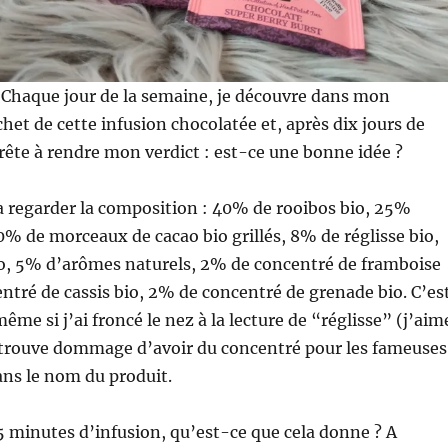
Chaque jour de la semaine, je découvre dans mon
chet de cette infusion chocolatée et, après dix jours de
prête à rendre mon verdict : est-ce une bonne idée ?
va regarder la composition : 40% de rooibos bio, 25%
10% de morceaux de cacao bio grillés, 8% de réglisse bio,
io, 5% d’arômes naturels, 2% de concentré de framboise
ntré de cassis bio, 2% de concentré de grenade bio. C’es
ême si j’ai froncé le nez à la lecture de “réglisse” (j’aim
 je trouve dommage d’avoir du concentré pour les fameuses
ns le nom du produit.
 minutes d’infusion, qu’est-ce que cela donne ? A