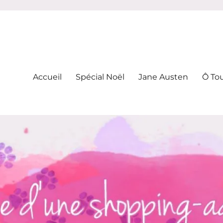
-addicte
Accueil
Spécial Noël
Jane Austen
Ô To