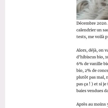
Décembre 2020. 
calendrier un sa
tests, me voilà 
Alors, déjà, on 
d’hibiscus bio, 
6% de vanille b
bio, 2% de conce
plutôt pas mal, m
pas ça ! ) et si
baies vendues da
Après au moins 5