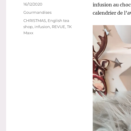
Publié
16/12/2020
infusion au choc
le
Catégories
Gourmandises
calendrier de l’
Étiquettes
CHRISTMAS
,
English tea
shop
,
infusion
,
REVUE
,
TK
Maxx