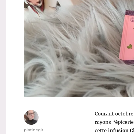
Courant octobre, 
rayons “épiceri
Auteur
platinegirl
cette
infusion C