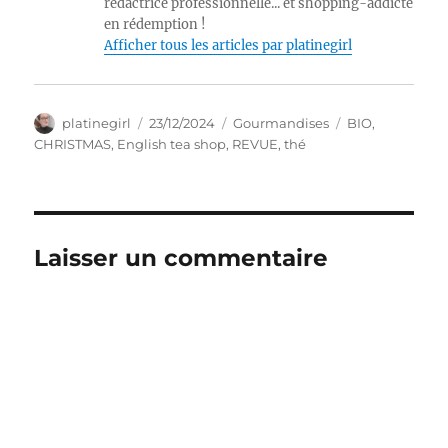
rédactrice professionnelle... et shopping-addicte
en rédemption !
Afficher tous les articles par platinegirl
Auteur
Publié
Catégories
Étiquettes
platinegirl
23/12/2024
Gourmandises
BIO
,
le
CHRISTMAS
,
English tea shop
,
REVUE
,
thé
Laisser un commentaire