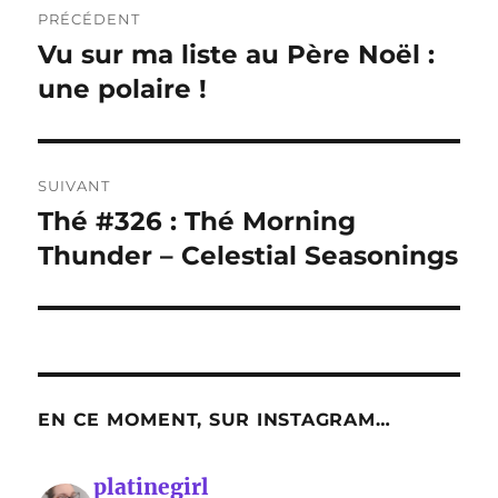
PRÉCÉDENT
de
Vu sur ma liste au Père Noël :
Publication
précédente :
une polaire !
l’article
SUIVANT
Thé #326 : Thé Morning
Publication
suivante :
Thunder – Celestial Seasonings
EN CE MOMENT, SUR INSTAGRAM…
platinegirl