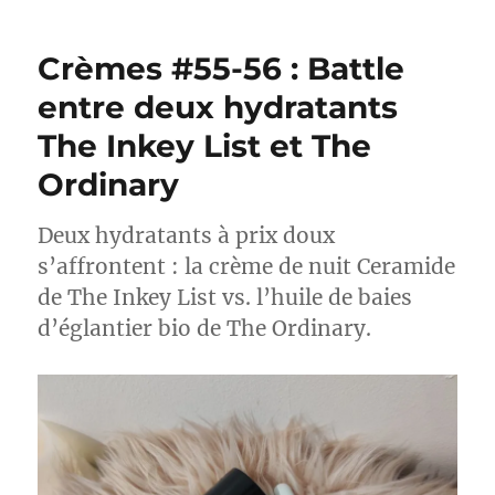
#57-
58
Crèmes #55-56 : Battle
:
Battle
entre deux hydratants
entre
The Inkey List et The
Hydro
Boost
Ordinary
de
Neutrogena
et
Deux hydratants à prix doux
100%
s’affrontent : la crème de nuit Ceramide
Squalane
de The Inkey List vs. l’huile de baies
de
The
d’églantier bio de The Ordinary.
Ordinary