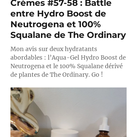
Crèmes #57-58 : Battle
:
Solution
entre Hydro Boost de
de
Neutrogena et 100%
Peeling
AHA
Squalane de The Ordinary
30%
+
BHA
Mon avis sur deux hydratants
2%
abordables : l’Aqua-Gel Hydro Boost de
–
Neutrogena et le 100% Squalane dérivé
The
Ordinary
de plantes de The Ordinary. Go !