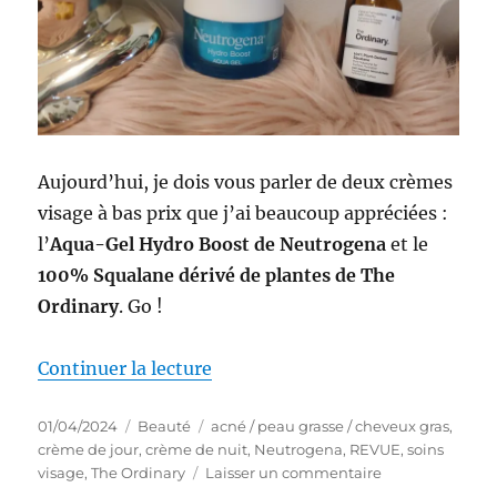
Aujourd’hui, je dois vous parler de deux crèmes
visage à bas prix que j’ai beaucoup appréciées :
l’
Aqua-Gel Hydro Boost de Neutrogena
et le
100% Squalane dérivé de plantes de The
Ordinary
. Go !
de « Crèmes #57-58 : Battle en
Continuer la lecture
Publié
Catégories
Étiquettes
01/04/2024
Beauté
acné / peau grasse / cheveux gras
,
le
crème de jour
,
crème de nuit
,
Neutrogena
,
REVUE
,
soins
sur
visage
,
The Ordinary
Laisser un commentaire
Crèmes