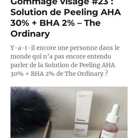
Gommage visage #23 :
Sérum
apaisant
Solution de Peeling AHA
&
30% + BHA 2% – The
protecteur
de
Ordinary
la
barrière
cutanée
Y-a-t-il encore une personne dans le
–
monde qui n’a pas encore entendu
The
parler de la Solution de Peeling AHA
Ordinary
30% + BHA 2% de The Ordinary ?