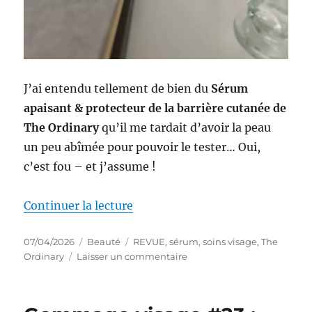
J’ai entendu tellement de bien du
Sérum
apaisant & protecteur de la barrière cutanée de
The Ordinary
qu’il me tardait d’avoir la peau
un peu abîmée pour pouvoir le tester… Oui,
c’est fou – et j’assume !
de « Sérum #30 : Sérum apaisant
Continuer la lecture
Publié
Catégories
Étiquettes
07/04/2026
Beauté
REVUE
,
sérum
,
soins visage
,
The
le
sur
Ordinary
Laisser un commentaire
Sérum
#30
: