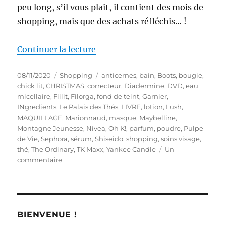
peu long, s’il vous plait, il contient
des mois de
shopping, mais que des achats réfléchis
… !
de « Shopping # 301 : Retour su
Continuer la lecture
Publié
Catégories
Étiquettes
08/11/2020
Shopping
anticernes
,
bain
,
Boots
,
bougie
,
le
chick lit
,
CHRISTMAS
,
correcteur
,
Diadermine
,
DVD
,
eau
micellaire
,
Fiilit
,
Filorga
,
fond de teint
,
Garnier
,
INgredients
,
Le Palais des Thés
,
LIVRE
,
lotion
,
Lush
,
MAQUILLAGE
,
Marionnaud
,
masque
,
Maybelline
,
Montagne Jeunesse
,
Nivea
,
Oh K!
,
parfum
,
poudre
,
Pulpe
de Vie
,
Sephora
,
sérum
,
Shiseido
,
shopping
,
soins visage
,
thé
,
The Ordinary
,
TK Maxx
,
Yankee Candle
Un
sur
commentaire
Shopping
#
301
:
Retour
BIENVENUE !
sur