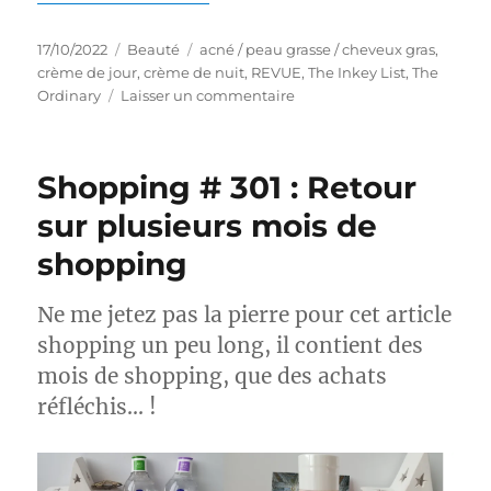
Publié
Catégories
Étiquettes
17/10/2022
Beauté
acné / peau grasse / cheveux gras
,
le
crème de jour
,
crème de nuit
,
REVUE
,
The Inkey List
,
The
sur
Ordinary
Laisser un commentaire
Crèmes
#55-
56
Shopping # 301 : Retour
:
Battle
sur plusieurs mois de
entre
shopping
deux
hydratants
The
Ne me jetez pas la pierre pour cet article
Inkey
shopping un peu long, il contient des
List
et
mois de shopping, que des achats
The
réfléchis… !
Ordinary