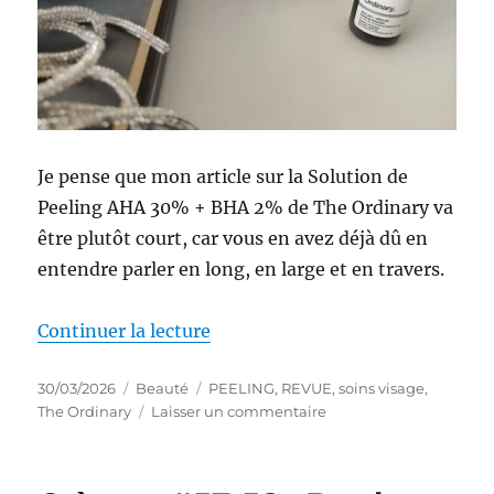
Je pense que mon article sur la Solution de
Peeling AHA 30% + BHA 2% de The Ordinary va
être plutôt court, car vous en avez déjà dû en
entendre parler en long, en large et en travers.
de « Gommage visage #23 : Sol
Continuer la lecture
Publié
Catégories
Étiquettes
30/03/2026
Beauté
PEELING
,
REVUE
,
soins visage
,
le
sur
The Ordinary
Laisser un commentaire
Gommage
visage
#23