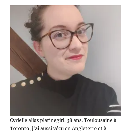
plusieurs
mois
de
shopping
Cyrielle alias platinegirl. 38 ans. Toulousaine à
Toronto, j'ai aussi vécu en Angleterre et à