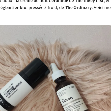
x doux : la
crème de nuit Ceramide de The Inkey List
, et
’églantier bio
, pressée à froid, de
The Ordinary
. Voici m