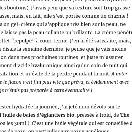
des boutons). J’avais peur que sa texture soit trop grasse
sse, mais, en fait, elle s’est portée comme un charme !
us un gel-crème qui s’applique très bien sur la peau, ne
e laisse pas la peau collante ou brillante. La crème pénèt
 effet “repulpé” à court terme. J’en ai été satisfaite, mais,
 disais la semaine dernière, je pense que je vais moins
tion dans mes prochaines routines, et juste m’assurer
ment d’acide hyaluronique ainsi qu’un soin de nuit qui
dratation et m’évite de la perdre pendant la nuit.
A noter
e le flacon s’est fini plus vite que prévu, et évidemment avec
je n’étais pas préparée à cette éventualité !
ster hydratée la journée, j’ai jeté mon dévolu sur le
d’
huile de baies d’églantiers bio
, pressée à froid, de
The
os les 30mL). C’est une huile végétale qui est conseillée 
es de peau, en particulier aux peaux acnéiques