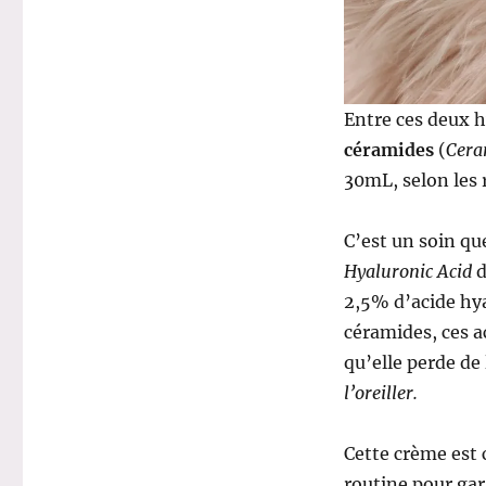
Entre ces deux 
céramides
(
Cera
30mL, selon les 
C’est un soin qu
Hyaluronic Acid
d
2,5% d’acide hya
céramides, ces a
qu’elle perde de
l’oreiller.
Cette crème est c
routine pour gar