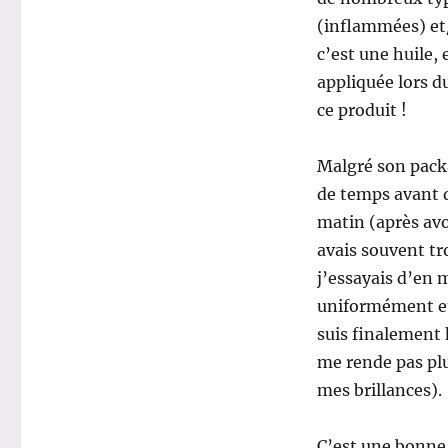
(inflammées) et
c’est une huile,
appliquée lors d
ce produit !
Malgré son packa
de temps avant de
matin (après av
avais souvent tro
j’essayais d’en 
uniformément et 
suis finalement h
me rende pas plu
mes brillances).
C’est une bonne 