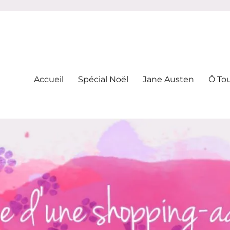
-addicte
Accueil
Spécial Noël
Jane Austen
Ô To