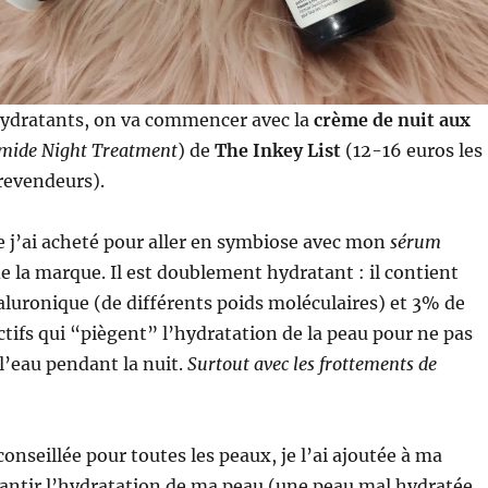
hydratants, on va commencer avec la
crème de nuit aux
mide Night Treatment
) de
The Inkey List
(12-16 euros les
revendeurs).
e j’ai acheté pour aller en symbiose avec mon
sérum
e la marque. Il est doublement hydratant : il contient
luronique (de différents poids moléculaires) et 3% de
ctifs qui “piègent” l’hydratation de la peau pour ne pas
 l’eau pendant la nuit.
Surtout avec les frottements de
onseillée pour toutes les peaux, je l’ai ajoutée à ma
antir l’hydratation de ma peau (une peau mal hydratée