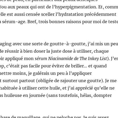
/ou aux peaux qui ont de l’hyperpigmentation. Et, com
 elle est aussi censée sceller l’hydratation précédemment
u sérum-age. Bref, trois bonnes raisons pour moi de test
ging avec une sorte de goutte-à-goutte, j’ai mis un pe
 réussir à bien doser la juste dose à utiliser, chaque
oir appliqué mon
sérum Niacinamide de The Inkey List
). J’e
p, c’était pas facile pour éviter de briller… et quand
mettre moins, je galérais un peu à l’appliquer
surtout partout (obligée de rajouter une goutte). Je me
abituée à utiliser cette huile, et j’ai apprécié qu’elle ne
s huileuse en journée (sans toutefois, hélas, dompter
base de maquillage, qui ne peluche pas. Je suis assez