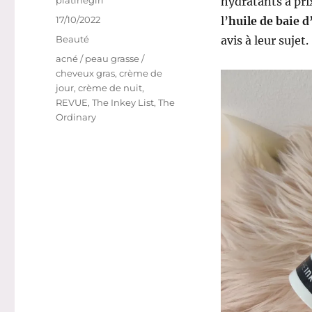
platinegirl
hydratants à pri
Publié
17/10/2022
l’
huile de baie d
le
Catégories
Beauté
avis à leur sujet.
Étiquettes
acné / peau grasse /
cheveux gras
,
crème de
jour
,
crème de nuit
,
REVUE
,
The Inkey List
,
The
Ordinary