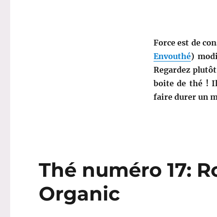
Orange-
Cannelle
–
Lov
Force est de co
Organic
Envouthé
) mod
Regardez plutôt 
boite de thé ! I
faire durer un ma
Thé numéro 17: Ro
Organic