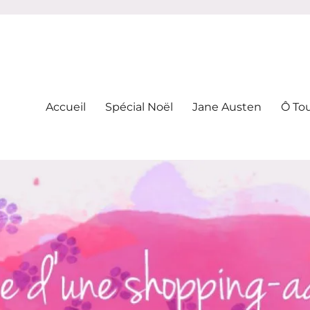
-addicte
Accueil
Spécial Noël
Jane Austen
Ô To