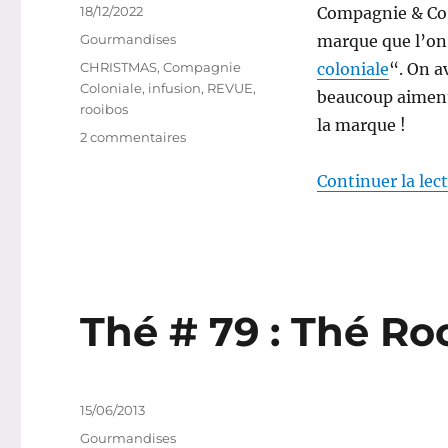
Publié
18/12/2022
Compagnie & Co, 
le
Catégories
Gourmandises
marque que l’on 
Étiquettes
CHRISTMAS
,
Compagnie
coloniale
“. On a
Coloniale
,
infusion
,
REVUE
,
beaucoup aiment)
rooibos
la marque !
sur
2 commentaires
Infusion
#69
Continuer la lec
:
Infusion
Hiver
Austral
–
Compagnie
Thé # 79 : Thé Ro
&
Co
Publié
15/06/2013
le
Catégories
Gourmandises