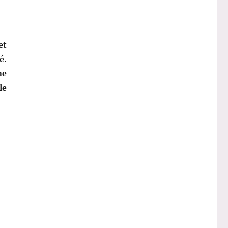
et
é.
ne
le
 Rooibos Orange-Cannelle – Lov Organic »