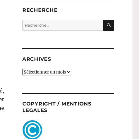
RECHERCHE
RECHERC
Recherche
pour :
ARCHIVES
ARCHIVES
é,
et
COPYRIGHT / MENTIONS
ne
LEGALES
– Kusmi »