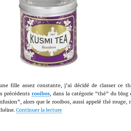
une fille assez constante, j’ai décidé de classer ce th
s précédents
rooibos
, dans la catégorie “thé” du blog 
fusion”, alors que le rooibos, aussi appelé thé rouge, 
de « Thé # 79 : Thé Rooibos 
théine.
Continuer la lecture