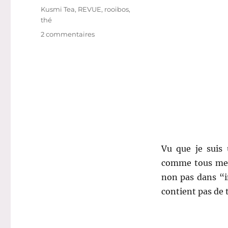
Étiquettes
Kusmi Tea
,
REVUE
,
rooibos
,
thé
sur
2 commentaires
Thé
#
79
:
Thé
Rooibos
–
Kusmi
Vu que je suis 
comme tous me
non pas dans “in
contient pas de 