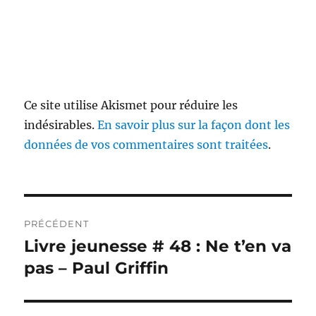
Ce site utilise Akismet pour réduire les
indésirables.
En savoir plus sur la façon dont les
données de vos commentaires sont traitées
.
Navigation
PRÉCÉDENT
de
Livre jeunesse # 48 : Ne t’en va
Publication
précédente :
pas – Paul Griffin
l’article