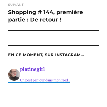
SUIVANT
Shopping # 144, première
Publication
suivante :
partie : De retour !
EN CE MOMENT, SUR INSTAGRAM…
platinegirl
Un post par jour dans mon feed...