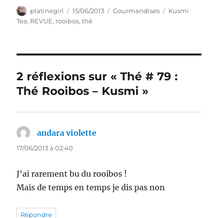
Auteur
Publié
Catégories
Étiquettes
platinegirl
15/06/2013
Gourmandises
Kusmi
le
Tea
,
REVUE
,
rooibos
,
thé
2 réflexions sur « Thé # 79 :
Thé Rooibos – Kusmi »
andara violette
dit :
17/06/2013 à 02:40
J’ai rarement bu du rooibos !
Mais de temps en temps je dis pas non
Répondre