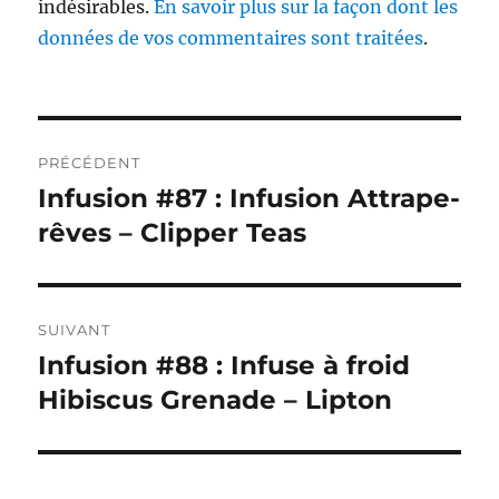
indésirables.
En savoir plus sur la façon dont les
données de vos commentaires sont traitées
.
Navigation
PRÉCÉDENT
de
Infusion #87 : Infusion Attrape-
Publication
précédente :
rêves – Clipper Teas
l’article
SUIVANT
Infusion #88 : Infuse à froid
Publication
suivante :
Hibiscus Grenade – Lipton