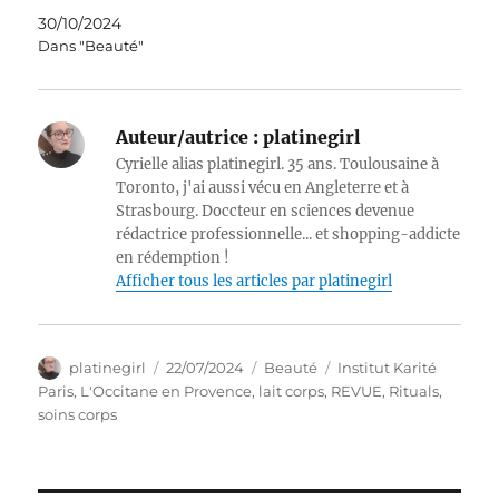
30/10/2024
Dans "Beauté"
Auteur/autrice :
platinegirl
Cyrielle alias platinegirl. 35 ans. Toulousaine à
Toronto, j'ai aussi vécu en Angleterre et à
Strasbourg. Doccteur en sciences devenue
rédactrice professionnelle... et shopping-addicte
en rédemption !
Afficher tous les articles par platinegirl
Auteur
Publié
Catégories
Étiquettes
platinegirl
22/07/2024
Beauté
Institut Karité
le
Paris
,
L'Occitane en Provence
,
lait corps
,
REVUE
,
Rituals
,
soins corps