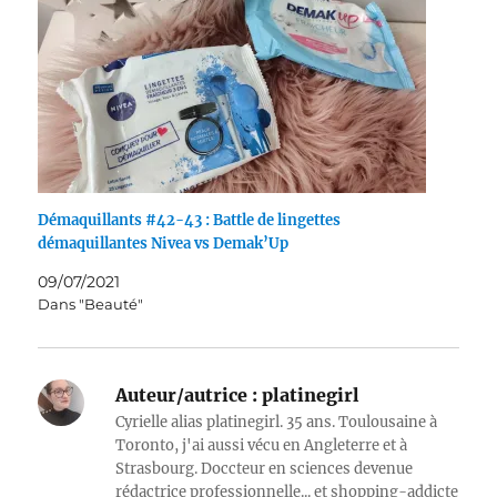
Démaquillants #42-43 : Battle de lingettes
démaquillantes Nivea vs Demak’Up
09/07/2021
Dans "Beauté"
Auteur/autrice :
platinegirl
Cyrielle alias platinegirl. 35 ans. Toulousaine à
Toronto, j'ai aussi vécu en Angleterre et à
Strasbourg. Doccteur en sciences devenue
rédactrice professionnelle... et shopping-addicte