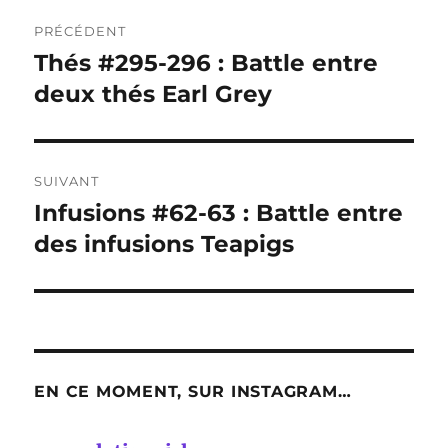
Navigation
PRÉCÉDENT
de
Thés #295-296 : Battle entre
Publication
précédente :
deux thés Earl Grey
l’article
SUIVANT
Infusions #62-63 : Battle entre
Publication
suivante :
des infusions Teapigs
EN CE MOMENT, SUR INSTAGRAM…