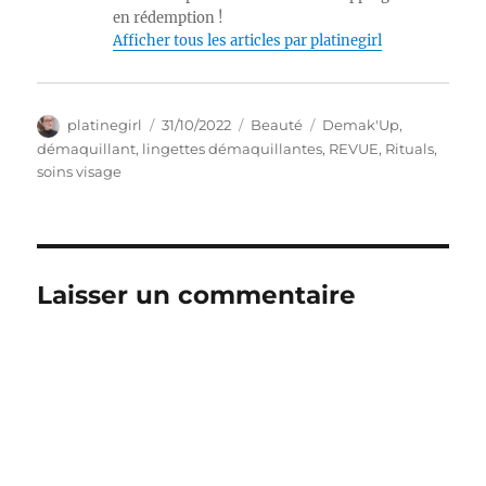
en rédemption !
Afficher tous les articles par platinegirl
Auteur
Publié
Catégories
Étiquettes
platinegirl
31/10/2022
Beauté
Demak'Up
,
le
démaquillant
,
lingettes démaquillantes
,
REVUE
,
Rituals
,
soins visage
Laisser un commentaire