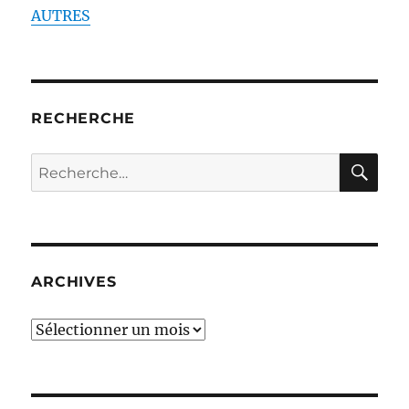
AUTRES
RECHERCHE
RE
Recherche
pour :
ARCHIVES
ARCHIVES