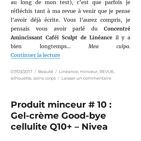
au long de mon test), c’est que parfois je
réfléchis tant à ma revue à venir que je pense
l’avoir déjà écrite. Vous l’aurez compris, je
pensais vous avoir parlé du
Concentré
Amincissant Caféi Sculpt de Linéance
il y a
bien longtemps…
Mea culpa.
de « Produit minceur # 11 : Conc
Continuer la lecture
Publié
Catégories
Étiquettes
07/03/2017
Beauté
Linéance
,
minceur
,
REVUE
,
le
sur
silhouette
,
soins corps
Laisser un commentaire
Produit
minceur
#
Produit minceur # 10 :
11
:
Gel-crème Good-bye
Concentré
cellulite Q10+ – Nivea
amincissant
Caféi
Sculpt