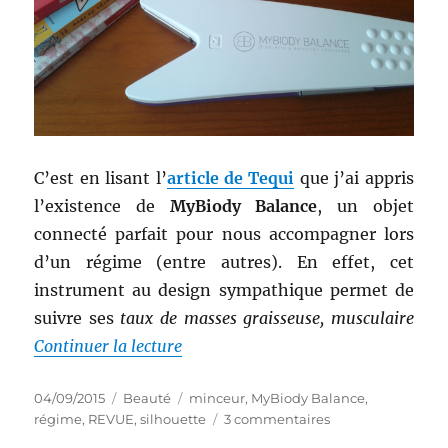
C’est en lisant l’
article de Tequi
que j’ai appris
l’existence de
MyBiody Balance
, un objet
connecté parfait pour nous accompagner lors
d’un régime (entre autres). En effet, cet
instrument au design sympathique permet de
suivre ses
taux de masses graisseuse, musculaire
de « Truc # 49 : MyBiody Balance »
Continuer la lecture
Publié
Catégories
Étiquettes
04/09/2015
Beauté
minceur
,
MyBiody Balance
,
le
sur
régime
,
REVUE
,
silhouette
3 commentaires
Truc