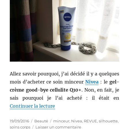
–
Linéance
Allez savoir pourquoi, j’ai décidé il y a quelques
mois d’acheter ce soin minceur
Nivea
: le
gel-
crème good-bye cellulite Q10+
. Non, en fait, je
sais pourquoi je l’ai acheté : il était en
de « Produit minceur # 10 : Gel
Continuer la lecture
Publié
Catégories
Étiquettes
19/09/2016
Beauté
minceur
,
Nivea
,
REVUE
,
silhouette
,
le
sur
soins corps
Laisser un commentaire