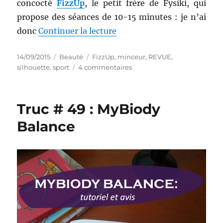
concocté
FizzUp
, le petit frère de Fysiki, qui
propose des séances de 10-15 minutes : je n’ai
de « J’ai testé le coaching
donc
Continuer la lecture
Publié
Catégories
Étiquettes
14/09/2015
Beauté
FizzUp
,
minceur
,
REVUE
,
le
sur
silhouette
,
sport
4 commentaires
J’ai
testé
le
Truc # 49 : MyBiody
coaching
online
Balance
FizzUp
:
mon
avis