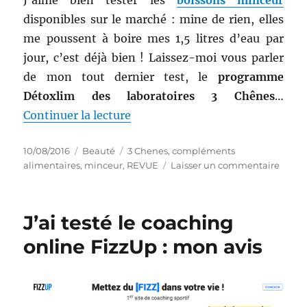
disponibles sur le marché : mine de rien, elles
me poussent à boire mes 1,5 litres d’eau par
jour, c’est déjà bien ! Laissez-moi vous parler
de mon tout dernier test, le
programme
Détoxlim des laboratoires 3 Chênes
…
de « Complément alimentaire #
Continuer la lecture
Publié
Catégories
Étiquettes
10/08/2016
Beauté
3 Chenes
,
compléments
le
sur
alimentaires
,
minceur
,
REVUE
Laisser un commentaire
Comp
alime
#
J’ai testé le coaching
26
:
online FizzUp : mon avis
Prog
Détox
–
3