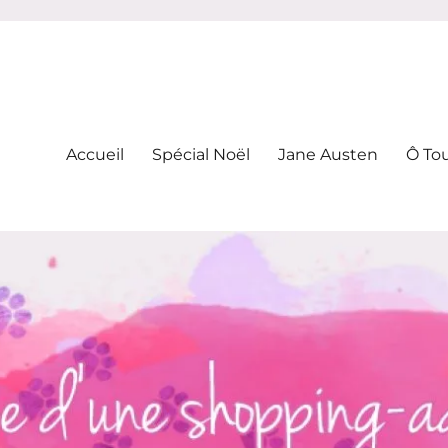
-addicte
Accueil
Spécial Noël
Jane Austen
Ô To