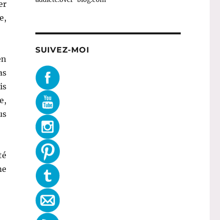
er
e,
SUIVEZ-MOI
en
as
is
e,
us
té
me