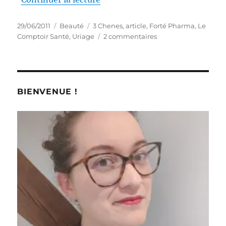
Publié
Catégories
Étiquettes
29/06/2011
Beauté
3 Chenes
,
article
,
Forté Pharma
,
Le
le
sur
Comptoir Santé
,
Uriage
2 commentaires
Le
Comptoir
Santé
nous
gâte
BIENVENUE !
encore!