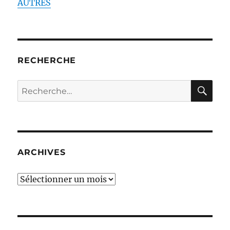
AUTRES
RECHERCHE
RE
Recherche
pour :
ARCHIVES
ARCHIVES