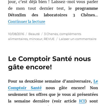
jour, c’est déjà bien ! Laissez-moi vous parler
de mon tout dernier test, le
programme
Détoxlim des laboratoires 3 Chênes
…
de « Complément alimentaire #
Continuer la lecture
Publié
Catégories
Étiquettes
10/08/2016
Beauté
3 Chenes
,
compléments
le
sur
alimentaires
,
minceur
,
REVUE
Laisser un commentaire
Comp
alime
#
Le Comptoir Santé nous
26
:
gâte encore!
Prog
Détox
–
Pour sa deuxième semaine d’anniversaire,
Le
3
Comptoir Santé
nous gâte encore! Non
Chên
seulement les offres que je vous ai présentées
la semaine dernière (voir article
ICI
) sont