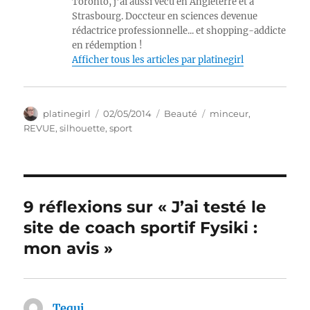
Toronto, j'ai aussi vécu en Angleterre et à
Strasbourg. Doccteur en sciences devenue
rédactrice professionnelle... et shopping-addicte
en rédemption !
Afficher tous les articles par platinegirl
Auteur
Publié
Catégories
Étiquettes
platinegirl
02/05/2014
Beauté
minceur
,
le
REVUE
,
silhouette
,
sport
9 réflexions sur « J’ai testé le
site de coach sportif Fysiki :
mon avis »
Tequi
dit :