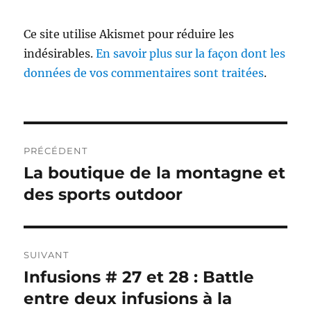
Ce site utilise Akismet pour réduire les
indésirables.
En savoir plus sur la façon dont les
données de vos commentaires sont traitées
.
Navigation
PRÉCÉDENT
de
La boutique de la montagne et
Publication
précédente :
des sports outdoor
l’article
SUIVANT
Infusions # 27 et 28 : Battle
Publication
suivante :
entre deux infusions à la