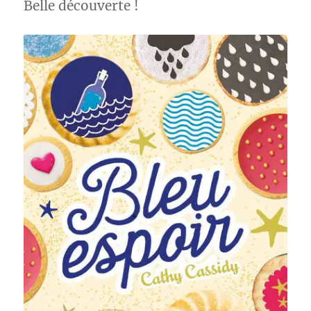
de
Belle découverte !
neige
–
Sarah
Morgan