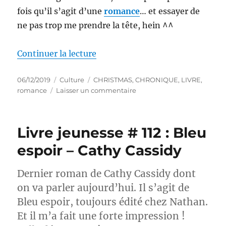
fois qu’il s’agit d’une
romance
… et essayer de
ne pas trop me prendre la tête, hein ^^
de « Livre de chick lit # 111 : 
Continuer la lecture
Publié
Catégories
Étiquettes
06/12/2019
Culture
CHRISTMAS
,
CHRONIQUE
,
LIVRE
,
le
sur
romance
Laisser un commentaire
Livre
de
chick
Livre jeunesse # 112 : Bleu
lit
#
espoir – Cathy Cassidy
111
:
Dernier roman de Cathy Cassidy dont
La
danse
on va parler aujourd’hui. Il s’agit de
hésitante
Bleu espoir, toujours édité chez Nathan.
des
Et il m’a fait une forte impression !
flocons