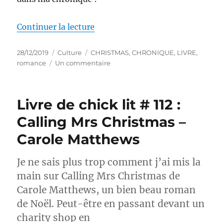
de « Livre de chick lit # 114 : Il
Continuer la lecture
Publié
Catégories
Étiquettes
28/12/2019
Culture
CHRISTMAS
,
CHRONIQUE
,
LIVRE
,
le
sur
romance
Un commentaire
Livre
de
chick
Livre de chick lit # 112 :
lit
#
Calling Mrs Christmas –
114
Carole Matthews
:
Il
neige
Je ne sais plus trop comment j’ai mis la
sur
main sur Calling Mrs Christmas de
Central
Park
Carole Matthews, un bien beau roman
–
de Noël. Peut-être en passant devant un
Nora
charity shop en
Roberts