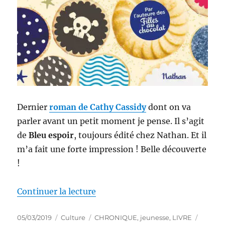
Dernier
roman de Cathy Cassidy
dont on va
parler avant un petit moment je pense. Il s’agit
de
Bleu espoir
, toujours édité chez Nathan. Et il
m’a fait une forte impression ! Belle découverte
!
de « Livre jeunesse # 112 : Bleu 
Continuer la lecture
Publié
Catégories
Étiquettes
05/03/2019
Culture
CHRONIQUE
,
jeunesse
,
LIVRE