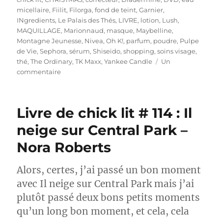
micellaire
,
Fiilit
,
Filorga
,
fond de teint
,
Garnier
,
INgredients
,
Le Palais des Thés
,
LIVRE
,
lotion
,
Lush
,
MAQUILLAGE
,
Marionnaud
,
masque
,
Maybelline
,
Montagne Jeunesse
,
Nivea
,
Oh K!
,
parfum
,
poudre
,
Pulpe
de Vie
,
Sephora
,
sérum
,
Shiseido
,
shopping
,
soins visage
,
thé
,
The Ordinary
,
TK Maxx
,
Yankee Candle
Un
sur
commentaire
Shopping
#
301
Livre de chick lit # 114 : Il
:
Retour
neige sur Central Park –
sur
Nora Roberts
plusieurs
mois
de
Alors, certes, j’ai passé un bon moment
shopping
avec Il neige sur Central Park mais j’ai
plutôt passé deux bons petits moments
qu’un long bon moment, et cela, cela