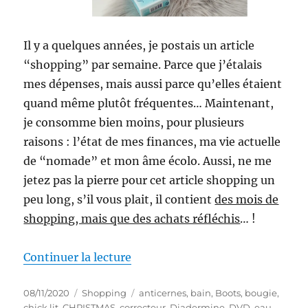
Il y a quelques années, je postais un article
“shopping” par semaine. Parce que j’étalais
mes dépenses, mais aussi parce qu’elles étaient
quand même plutôt fréquentes… Maintenant,
je consomme bien moins, pour plusieurs
raisons : l’état de mes finances, ma vie actuelle
de “nomade” et mon âme écolo. Aussi, ne me
jetez pas la pierre pour cet article shopping un
peu long, s’il vous plait, il contient
des mois de
shopping, mais que des achats réfléchis
… !
de « Shopping # 301 : Retour su
Continuer la lecture
Publié
Catégories
Étiquettes
08/11/2020
Shopping
anticernes
,
bain
,
Boots
,
bougie
,
le
chick lit
,
CHRISTMAS
,
correcteur
,
Diadermine
,
DVD
,
eau