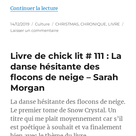
de « Livre de chick lit # 112 : 
Continuer la lecture
Publié
Catégories
Étiquettes
14/12/2019
Culture
CHRISTMAS
,
CHRONIQUE
,
LIVRE
le
sur
Laisser un commentaire
Livre
de
chick
Livre de chick lit # 111 : La
lit
#
danse hésitante des
112
flocons de neige – Sarah
:
Calling
Morgan
Mrs
Christmas
–
La danse hésitante des flocons de neige.
Carole
Le premier tome de Snow Crystal. Un
Matthews
titre qui me plait moyennement car s’il
est poétique à souhait et va finalement
bien avec le thème du livre…