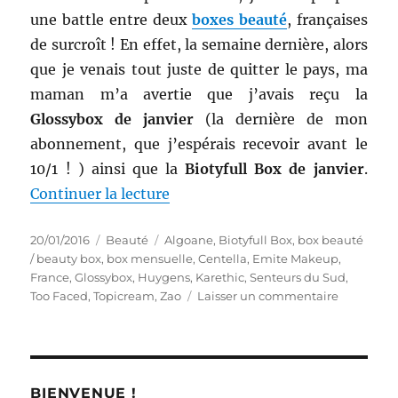
une battle entre deux
boxes beauté
, françaises
de surcroît ! En effet, la semaine dernière, alors
que je venais tout juste de quitter le pays, ma
maman m’a avertie que j’avais reçu la
Glossybox de janvier
(la dernière de mon
abonnement, que j’espérais recevoir avant le
10/1 ! ) ainsi que la
Biotyfull Box de janvier
.
de « Shopping # 257 bis : Compar
Continuer la lecture
Publié
Catégories
Étiquettes
20/01/2016
Beauté
Algoane
,
Biotyfull Box
,
box beauté
le
/ beauty box
,
box mensuelle
,
Centella
,
Emite Makeup
,
France
,
Glossybox
,
Huygens
,
Karethic
,
Senteurs du Sud
,
sur
Too Faced
,
Topicream
,
Zao
Laisser un commentaire
Shopping
#
257
bis
:
BIENVENUE !