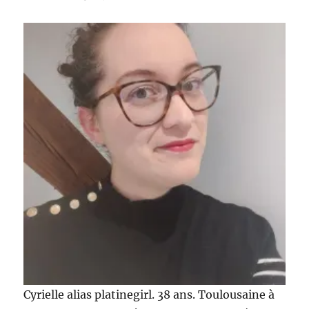
Comparati
Glossybox
vs
Biotyfull
Box
de
janvier
!
Cyrielle alias platinegirl. 38 ans. Toulousaine à