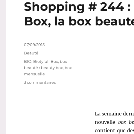
Shopping # 244 :
Box, la box beauté 
Publié
07/09/2015
le
Catégories
Beauté
Étiquettes
BIO
,
Biotyfull Box
,
box
beauté / beauty box
,
box
mensuelle
sur
3 commentaires
Shopping
#
244
:
La semaine dern
Découvrons
Biotyfull
nouvelle
box be
Box,
contient que des
la