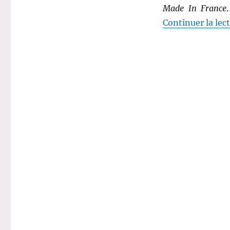
Made In France
box
beauté
Continuer la lec
bio
full-
size
!