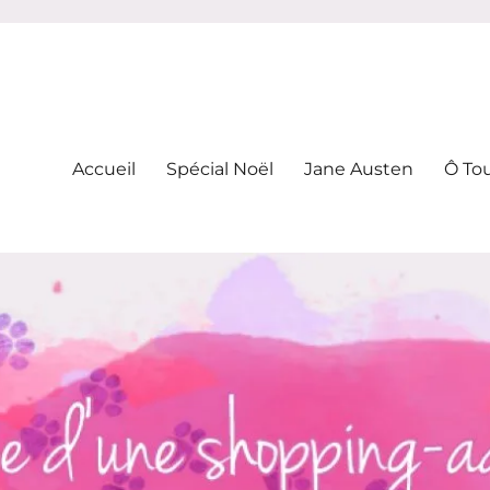
-addicte
Accueil
Spécial Noël
Jane Austen
Ô To