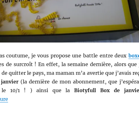
pas coutume, je vous propose une battle entre deux
box
es de surcroît ! En effet, la semaine dernière, alors que 
e de quitter le pays, ma maman m’a avertie que j’avais re
 janvier
(la dernière de mon abonnement, que j’espéra
t le 10/1 ! ) ainsi que la
Biotyfull Box de janvie
de « Shopping # 257 bis : Comparatif Glossybox vs Bio
ture