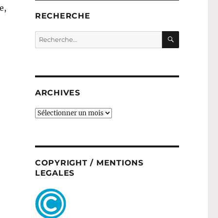
e,
RECHERCHE
x beauté bio full-size ! »
RECHERC
Recherche
pour :
ARCHIVES
ARCHIVES
COPYRIGHT / MENTIONS
LEGALES