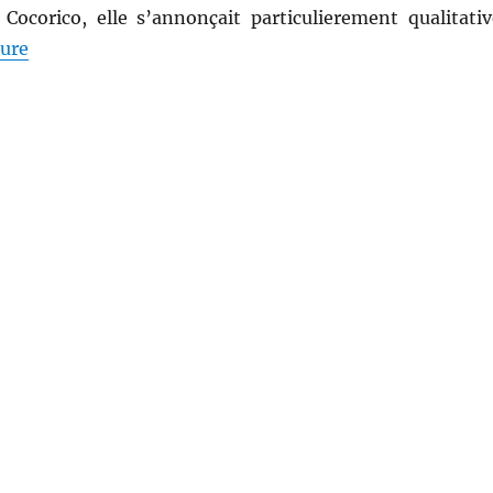
. Cocorico, elle s’annonçait particulierement qualitativ
de « Shopping # 244 : Découvrons Biotyfull Box, la bo
ture