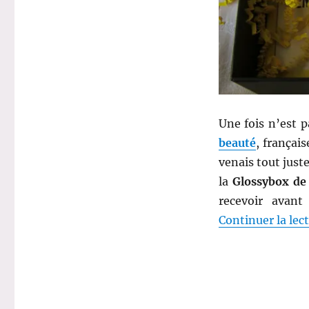
:
Comparatif
Glossybox
vs
Biotyfull
Box
de
janvier
Une fois n’est 
!
beauté
, français
venais tout just
la
Glossybox de
recevoir avan
Continuer la lec