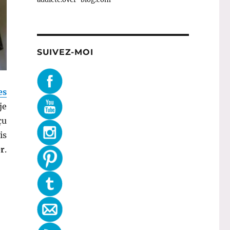
SUIVEZ-MOI
es
je
çu
is
r
.
tyfull Box de janvier ! »