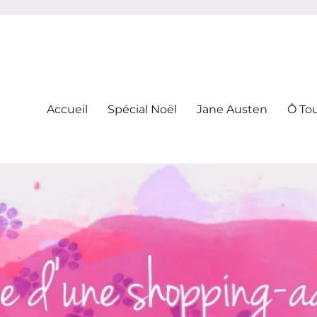
-addicte
Accueil
Spécial Noël
Jane Austen
Ô To