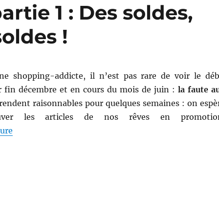
rtie 1 : Des soldes,
oldes !
ne shopping-addicte, il n’est pas rare de voir le déb
ir fin décembre et en cours du mois de juin :
la faute a
rendent raisonnables pour quelques semaines : on espè
ouver les articles de nos rêves en promotio
de « Shopping # 146, partie 1 : Des soldes, des soldes
ture