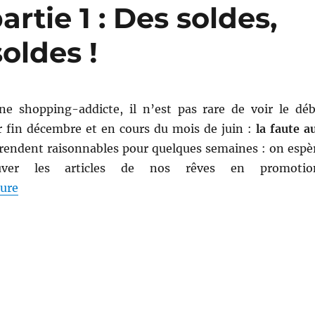
rtie 1 : Des soldes,
oldes !
ne shopping-addicte, il n’est pas rare de voir le déb
ir fin décembre et en cours du mois de juin :
la faute a
rendent raisonnables pour quelques semaines : on espè
ouver les articles de nos rêves en promotio
de « Shopping # 146, partie 1 : Des soldes, des soldes
ture