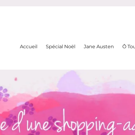
-addicte
Accueil
Spécial Noël
Jane Austen
Ô To