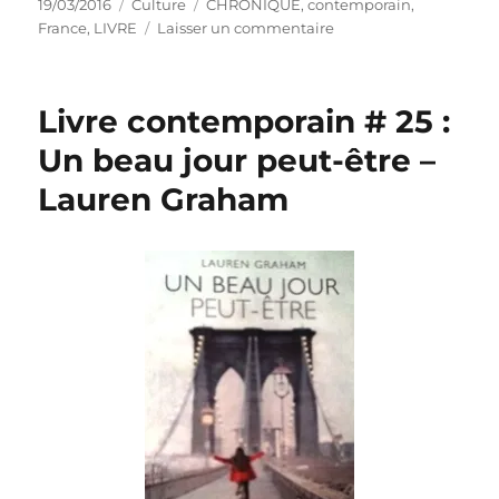
Publié
Catégories
Étiquettes
19/03/2016
Culture
CHRONIQUE
,
contemporain
,
le
sur
France
,
LIVRE
Laisser un commentaire
Livre
contemporain
#
Livre contemporain # 25 :
26
:
Un beau jour peut-être –
Zoé
Lauren Graham
à
Bercy
–
Zoé
Shepard