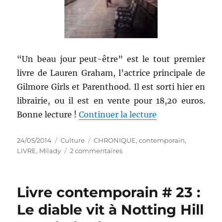
“Un beau jour peut-être” est le tout premier
livre de Lauren Graham, l’actrice principale de
Gilmore Girls et Parenthood. Il est sorti hier en
librairie, ou il est en vente pour 18,20 euros.
de « Livre cont
Bonne lecture !
Continuer la lecture
Publié
Catégories
Étiquettes
24/05/2014
Culture
CHRONIQUE
,
contemporain
,
le
sur
LIVRE
,
Milady
2 commentaires
Livre
contemporain
#
Livre contemporain # 23 :
25
:
Le diable vit à Notting Hill
Un