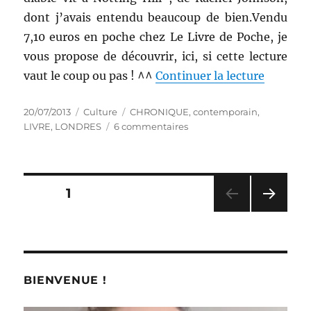
dont j’avais entendu beaucoup de bien.Vendu
7,10 euros en poche chez Le Livre de Poche, je
vous propose de découvrir, ici, si cette lecture
de « Liv
vaut le coup ou pas ! ^^
Continuer la lecture
Publié
Catégories
Étiquettes
20/07/2013
Culture
CHRONIQUE
,
contemporain
,
le
sur
LIVRE
,
LONDRES
6 commentaires
Livre
contemporain
#
23
Pagination
PAGE
1
:
Le
PAG
des
diable
E
vit
SUIV
publications
ANT
à
E
Notting
BIENVENUE !
Hill
–