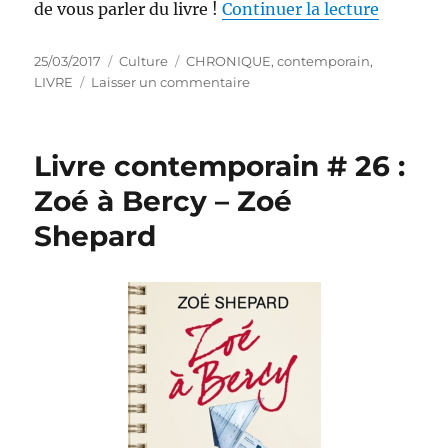
de « Liv
de vous parler du livre !
Continuer la lecture
Publié
Catégories
Étiquettes
25/03/2017
Culture
CHRONIQUE
,
contemporain
,
le
sur
LIVRE
Laisser un commentaire
Livre
contemporain
#
Livre contemporain # 26 :
27
:
Zoé à Bercy – Zoé
Mon
Shepard
coeur
au
bout
d’un
fil
–
Cali
Keys