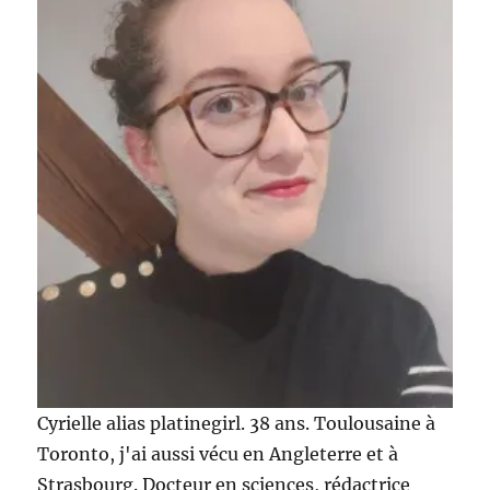
Rachel
Johnson
Cyrielle alias platinegirl. 38 ans. Toulousaine à
Toronto, j'ai aussi vécu en Angleterre et à
Strasbourg. Docteur en sciences, rédactrice