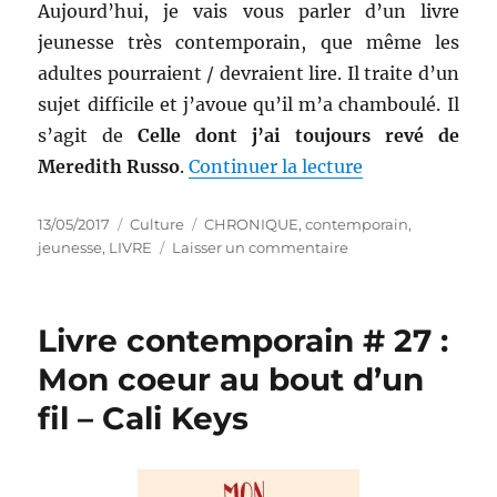
Aujourd’hui, je vais vous parler d’un livre
jeunesse très contemporain, que même les
adultes pourraient / devraient lire. Il traite d’un
sujet difficile et j’avoue qu’il m’a chamboulé. Il
s’agit de
Celle dont j’ai toujours revé de
de « Livre jeun
Meredith Russo
.
Continuer la lecture
Publié
Catégories
Étiquettes
13/05/2017
Culture
CHRONIQUE
,
contemporain
,
le
sur
jeunesse
,
LIVRE
Laisser un commentaire
Livre
jeunesse
#
Livre contemporain # 27 :
92
:
Mon coeur au bout d’un
Celle
fil – Cali Keys
dont
j’ai
toujours
rêvé