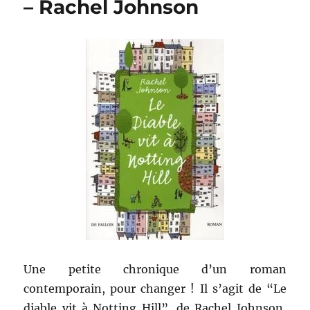
– Rachel Johnson
beau
jour
peut-
être
–
Lauren
Graham
Une petite chronique d’un roman
contemporain, pour changer ! Il s’agit de “Le
diable vit à Notting Hill”, de Rachel Johnson,