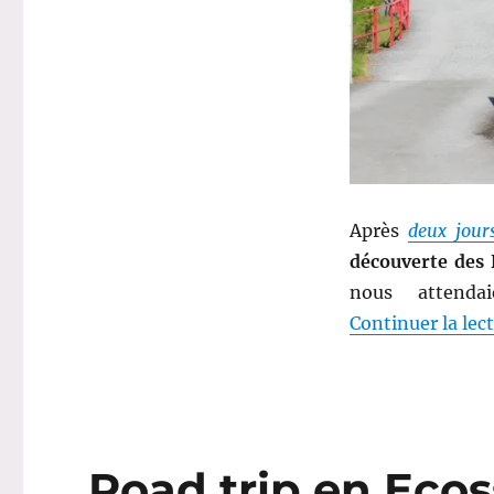
:
Les
Highlands
Après
deux jour
découverte des
nous attenda
Continuer la lec
Road trip en Ecoss