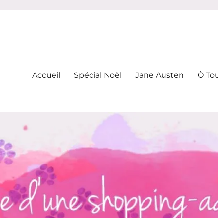
-addicte
Accueil
Spécial Noël
Jane Austen
Ô To