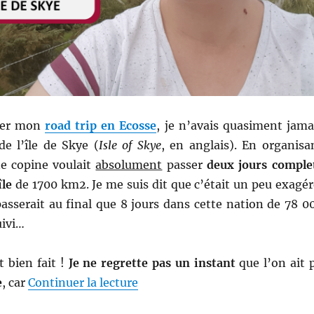
rer mon
road trip en Ecosse
, je n’avais quasiment jama
de l’île de Skye (
Isle of Skye
, en anglais). En organisa
ne copine voulait
absolument
passer
deux jours comple
île
de 1700 km2. Je me suis dit que c’était un peu exagér
asserait au final que 8 jours dans cette nation de 78 0
uivi…
t bien fait !
Je ne regrette pas un instant
que l’on ait 
de « Road trip en Ecosse, partie 
e
, car
Continuer la lecture