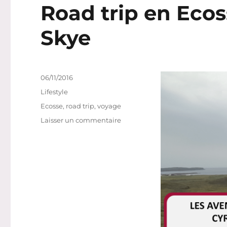
Road trip en Ecosse
Skye
Publié
06/11/2016
le
Catégories
Lifestyle
Étiquettes
Ecosse
,
road trip
,
voyage
sur
Laisser un commentaire
Road
trip
en
Ecosse,
partie
4
:
Isle
of
Skye