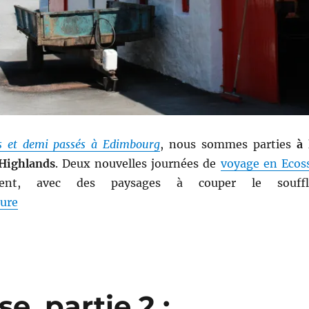
s et demi passés à Edimbourg
, nous sommes parties
à 
 Highlands
. Deux nouvelles journées de
voyage en Ecos
ient, avec des paysages à couper le souffl
de « Road trip en Ecosse, partie 3 : Les Highlands »
ture
e, partie 2 :