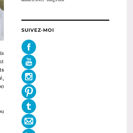
SUIVEZ-MOI
is
nt
ts
é,
00
pu
4 : Isle of Skye »