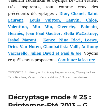
Valentin Yudashkin et Olympia Le-Tan étaient
très inspirants, tout comme ceux des
précédents décryptages :
Dior, Chanel, Saint
Laurent
,
Louis Vuitton, Lanvin, Chloé
,
Valentino, Miu Miu, Givenchy, Balmain
,
Hermès, Jean Paul Gautier, Stella McCartney,
Isabel Marant
,
Kenzo, Nina Ricci, Loewe,
Dries Van Noten
,
Giambattista Valli, Anthony
Vaccarello, Julien David et Paul & Joe
. Voyons
de « 
ce qu’ils nous proposent…
Continuer la lecture
Publié
Catégories
Étiquettes
21/03/2013
Lifestyle
décryptages
,
mode
,
Olympia Le-
le
sur
Tan
,
Rochas
,
Valentin Yudashkin
3 commentaires
Décryptage
mode
#
Décryptage mode # 25 :
26
:
Printemps-Eté 2013 – G.