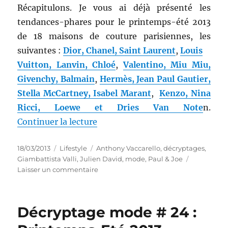
Récapitulons. Je vous ai déjà présenté les
tendances-phares pour le printemps-été 2013
de 18 maisons de couture parisiennes, les
suivantes :
Dior, Chanel, Saint Laurent
,
Louis
Vuitton, Lanvin, Chloé
,
Valentino, Miu Miu,
Givenchy, Balmain
,
Hermès, Jean Paul Gautier,
Stella McCartney, Isabel Marant
,
Kenzo, Nina
Ricci, Loewe et Dries Van Note
n.
de « Décryptage mode # 25 : Print
Continuer la lecture
Publié
Catégories
Étiquettes
18/03/2013
Lifestyle
Anthony Vaccarello
,
décryptages
,
le
Giambattista Valli
,
Julien David
,
mode
,
Paul & Joe
sur
Laisser un commentaire
Décryptage
mode
#
Décryptage mode # 24 :
25
: