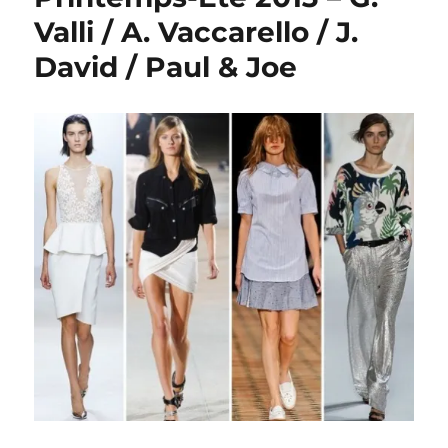
Printemps-
Valli / A. Vaccarello / J.
Eté
2013
David / Paul & Joe
–
Rochas
/
V.
Yudashkin
/
O.
Le-
Tan