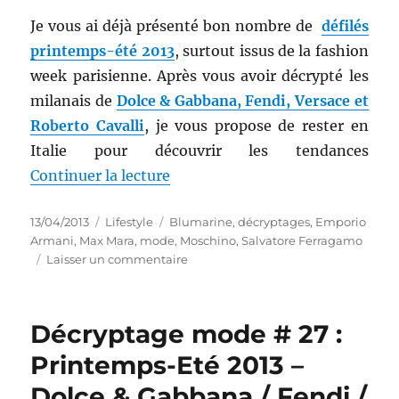
Je vous ai déjà présenté bon nombre de
défilés
printemps-été 2013
, surtout issus de la fashion
week parisienne. Après vous avoir décrypté les
milanais de
Dolce & Gabbana, Fendi, Versace et
Roberto Cavalli
, je vous propose de rester en
Italie pour découvrir les tendances
de « Décryptage mode # 28 : Pr
Continuer la lecture
Publié
Catégories
Étiquettes
13/04/2013
Lifestyle
Blumarine
,
décryptages
,
Emporio
le
Armani
,
Max Mara
,
mode
,
Moschino
,
Salvatore Ferragamo
sur
Laisser un commentaire
Décryptage
mode
#
Décryptage mode # 27 :
28
:
Printemps-Eté 2013 –
Printemps-
Dolce & Gabbana / Fendi /
Eté