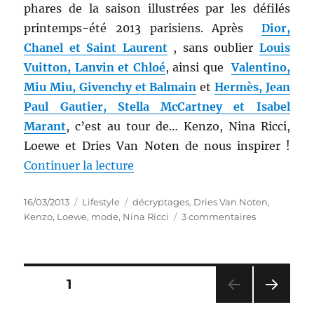
phares de la saison illustrées par les défilés
printemps-été 2013 parisiens. Après
Dior,
Chanel et Saint Laurent
, sans oublier
Louis
Vuitton, Lanvin et Chloé
, ainsi que
Valentino,
Miu Miu, Givenchy et Balmain
et
Hermès, Jean
Paul Gautier, Stella McCartney et Isabel
Marant
, c’est au tour de… Kenzo, Nina Ricci,
Loewe et Dries Van Noten de nous inspirer !
de « Décryptage mode # 24 : Pri
Continuer la lecture
Publié
Catégories
Étiquettes
16/03/2013
Lifestyle
décryptages
,
Dries Van Noten
,
le
sur
Kenzo
,
Loewe
,
mode
,
Nina Ricci
3 commentaires
Décryptage
mode
#
24
Pagination
PAGE
1
:
Printemps-
PAG