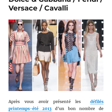
2013
Versace / Cavalli
–
Ferragamo
/
Mara
/
Emporio
Armani
/
Moschino
/
Blumarine
Après vous avoir présenté les
défilés
printemps-été 2013
d’un bon nombre de