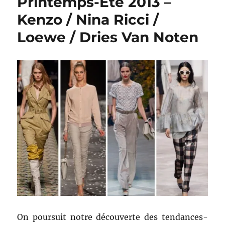
Printemps-Eté 2013 –
Printemps-
Kenzo / Nina Ricci /
Eté
2013
Loewe / Dries Van Noten
–
G.
Valli
/
A.
Vaccarello
/
J.
David
/
Paul
&
Joe
On poursuit notre découverte des tendances-