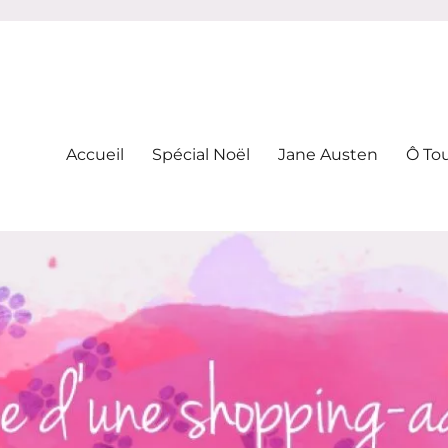
-addicte
Accueil
Spécial Noël
Jane Austen
Ô To