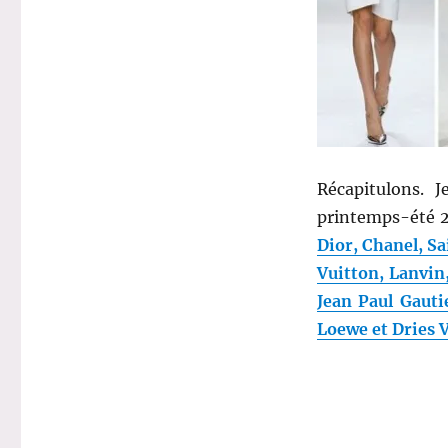
:
Printemps-
Eté
2013
–
G.
Valli
/
A.
Récapitulons. 
Vaccarello
/
printemps-été 2
J.
Dior, Chanel, Sa
David
Vuitton, Lanvin
/
Paul
Jean Paul Gauti
&
Loewe et Dries 
Joe