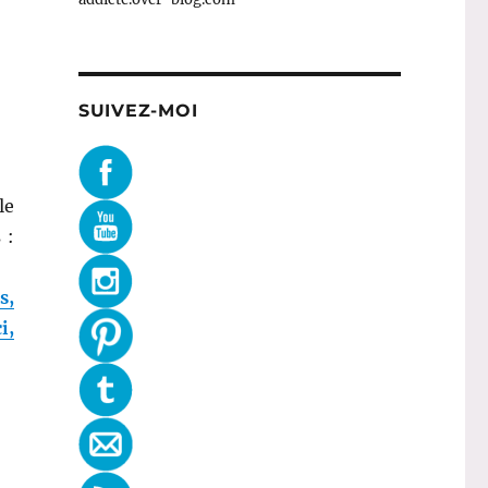
SUIVEZ-MOI
le
 :
s,
i,
: Printemps-Eté 2013 – G. Valli / A. Vaccarello / J. David 