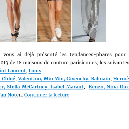
Je vous ai déjà présenté les tendances-phares pour 
013 de 18 maisons de couture parisiennes, les suivantes
int Laurent
,
Louis
, Chloé
,
Valentino, Miu Miu, Givenchy, Balmain
,
Hermè
er, Stella McCartney, Isabel Marant
,
Kenzo, Nina Ricc
de « Décryptage mode # 25 
Van Note
n.
Continuer la lecture