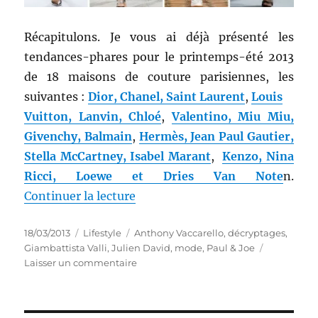
Récapitulons. Je vous ai déjà présenté les
tendances-phares pour le printemps-été 2013
de 18 maisons de couture parisiennes, les
suivantes :
Dior, Chanel, Saint Laurent
,
Louis
Vuitton, Lanvin, Chloé
,
Valentino, Miu Miu,
Givenchy, Balmain
,
Hermès, Jean Paul Gautier,
Stella McCartney, Isabel Marant
,
Kenzo, Nina
Ricci, Loewe et Dries Van Note
n.
de « Décryptage mode # 25 : Print
Continuer la lecture
Publié
Catégories
Étiquettes
18/03/2013
Lifestyle
Anthony Vaccarello
,
décryptages
,
le
Giambattista Valli
,
Julien David
,
mode
,
Paul & Joe
sur
Laisser un commentaire
Décryptage
mode
#