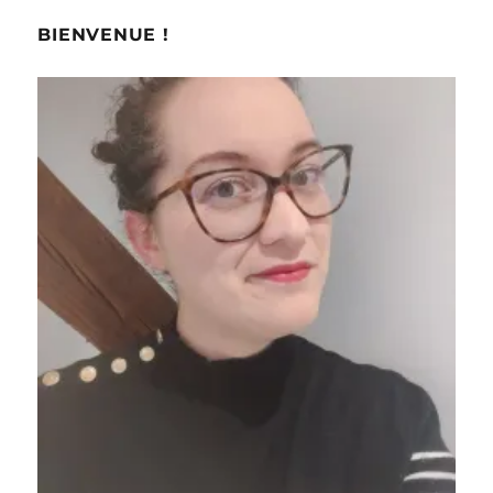
25
:
BIENVENUE !
Printemps-
Eté
2013
–
G.
Valli
/
A.
Vaccarello
/
J.
David
/
Paul
&
Joe