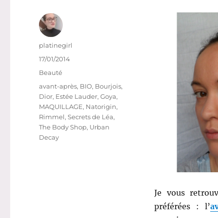
Auteur
platinegirl
Publié
17/01/2014
le
Catégories
Beauté
Étiquettes
avant-après
,
BIO
,
Bourjois
,
Dior
,
Estée Lauder
,
Goya
,
MAQUILLAGE
,
Natorigin
,
Rimmel
,
Secrets de Léa
,
The Body Shop
,
Urban
Decay
Je vous retrou
préférées : l’
a