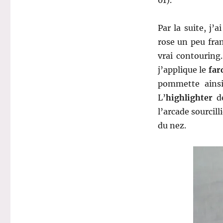
Par la suite, j’
rose un peu fra
vrai contouring
j’applique le
far
pommette ainsi
L’
highlighter
d
l’arcade sourcil
du nez.