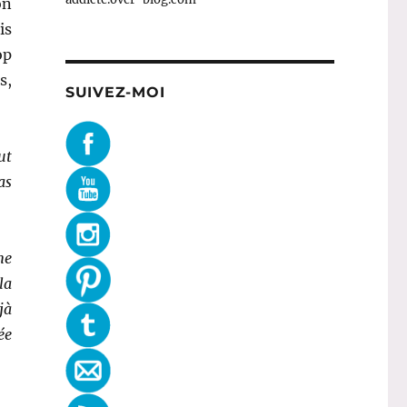
on
is
op
s,
SUIVEZ-MOI
ut
as
me
la
jà
ée