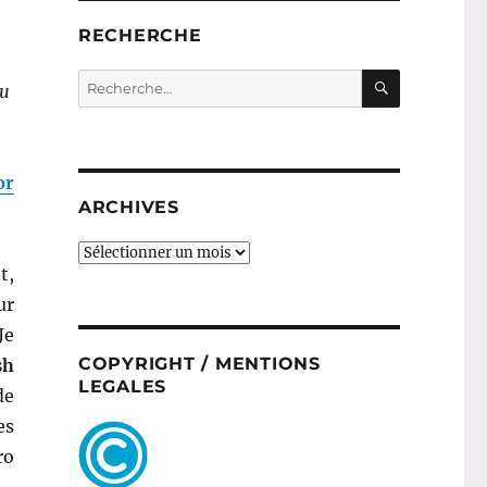
RECHERCHE
RECHERC
Recherche
du
pour :
or
ARCHIVES
ARCHIVES
t,
ur
Je
COPYRIGHT / MENTIONS
sh
LEGALES
de
es
ro