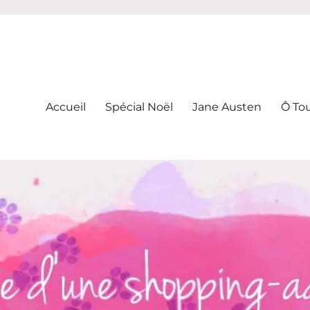
-addicte
Accueil
Spécial Noël
Jane Austen
Ô To