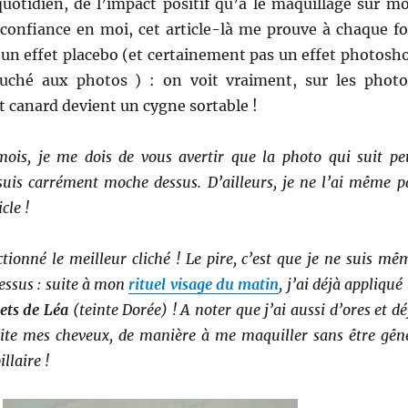
quotidien, de l’impact positif qu’a le maquillage sur m
confiance en moi, cet article-là me prouve à chaque fo
 un effet placebo (et certainement pas un effet photosh
ouché aux photos ) : on voit vraiment, sur les photo
 canard devient un cygne sortable !
is, je me dois de vous avertir que la photo qui suit pe
suis carrément moche dessus. D’ailleurs, je ne l’ai même p
cle !
ectionné le meilleur cliché ! Le pire, c’est que je ne suis mê
essus : suite à mon
rituel visage du matin
, j’ai déjà appliqué 
ets de Léa
(teinte Dorée) ! A noter que j’ai aussi d’ores et dé
vite mes cheveux, de manière à me maquiller sans être gên
llaire !