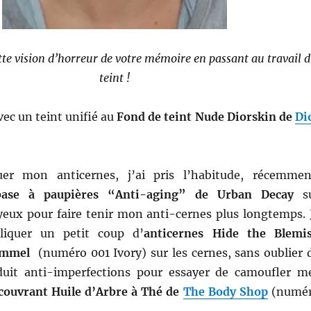
ette vision d’horreur de votre mémoire en passant au travail 
teint !
c un teint unifié au
Fond de teint Nude Diorskin de
Di
uer mon anticernes, j’ai pris l’habitude, récemmen
base à paupières “Anti-aging” de Urban Decay
s
yeux pour faire tenir mon anti-cernes plus longtemps. 
liquer un petit coup d’
anticernes Hide the Blemi
immel
(numéro 001 Ivory) sur les cernes, sans oublier 
duit anti-imperfections pour essayer de camoufler m
 couvrant Huile d’Arbre à Thé de
The Body Shop
(numé