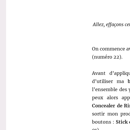
Allez, effaçons c
On commence ave
(numéro 22).
Avant d’appliq
d’utiliser ma
l’ensemble des 
peux alors app
Concealer de R
sortir mon pro
boutons :
Stick
01).