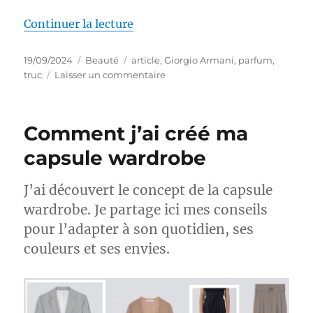
de « Pourquoi mon prochain parf
Continuer la lecture
Publié
Catégories
Étiquettes
19/09/2024
Beauté
article
,
Giorgio Armani
,
parfum
,
le
sur
truc
Laisser un commentaire
Pourquoi
mon
prochain
Comment j’ai créé ma
parfum
sera
capsule wardrobe
Si
Passione
J’ai découvert le concept de la capsule
Intense
de
wardrobe. Je partage ici mes conseils
Giorgio
pour l’adapter à son quotidien, ses
Armani
couleurs et ses envies.