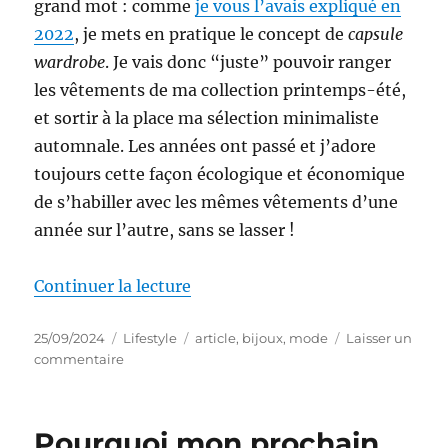
grand mot : comme
je vous l’avais expliqué en
2022
, je mets en pratique le concept de
capsule
wardrobe
. Je vais donc “juste” pouvoir ranger
les vêtements de ma collection printemps-été,
et sortir à la place ma sélection minimaliste
automnale. Les années ont passé et j’adore
toujours cette façon écologique et économique
de s’habiller avec les mêmes vêtements d’une
année sur l’autre, sans se lasser !
de « Quels bijoux fantaisie pour
Continuer la lecture
Publié
Catégories
Étiquettes
25/09/2024
Lifestyle
article
,
bijoux
,
mode
Laisser un
le
sur
commentaire
Quels
bijoux
fantaisie
Pourquoi mon prochain
pour