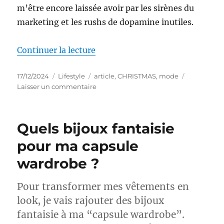
m’être encore laissée avoir par les sirènes du
marketing et les rushs de dopamine inutiles.
de « Vu sur ma liste au Père Noël 
Continuer la lecture
Publié
Catégories
Étiquettes
17/12/2024
Lifestyle
article
,
CHRISTMAS
,
mode
le
sur
Laisser un commentaire
Vu
sur
ma
Quels bijoux fantaisie
liste
au
pour ma capsule
Père
wardrobe ?
Noël
:
une
Pour transformer mes vêtements en
polaire
look, je vais rajouter des bijoux
!
fantaisie à ma “capsule wardrobe”.