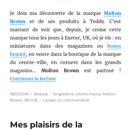
Je dois ma découverte de la marque
Molton
Brown
et de ses produits à Teddy. C’est
marrant de voir que, depuis, je croise cette
marque tous les jours à Exeter, UK, où je vis : en
miniatures dans des magazines ou
boxes
beauté
, en vente dans la boutique de la marque
du centre-ville, en corners dans les grands
magasins…
Molton Brown
est partout !
de « Crème mains # 15 : Baume 
Continuer la lecture
Publié
Catégories
Étiquettes
18/01/2016
Beauté
Angleterre
,
crème mains
,
Molton
le
sur
Brown
,
REVUE
Laisser un commentaire
Crème
mains
#
Mes plaisirs de la
15
: