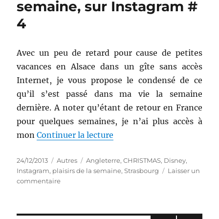
semaine, sur Instagram #
Baume
4
pour
les
mains
Rosé
Avec un peu de retard pour cause de petites
Granati
vacances en Alsace dans un gîte sans accès
–
Internet, je vous propose le condensé de ce
Molton
Brown
qu’il s’est passé dans ma vie la semaine
dernière. A noter qu’étant de retour en France
pour quelques semaines, je n’ai plus accès à
de « Mes plaisirs de la sem
mon
Continuer la lecture
Publié
Catégories
Étiquettes
24/12/2013
Autres
Angleterre
,
CHRISTMAS
,
Disney
,
le
Instagram
,
plaisirs de la semaine
,
Strasbourg
Laisser un
sur
commentaire
Mes
plaisirs
de