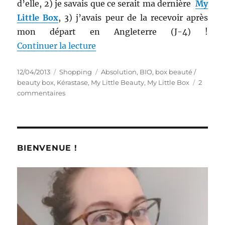
d’elle, 2) je savais que ce serait ma dernière
My
Little Box
, 3) j’avais peur de la recevoir après
mon départ en Angleterre (J-4) !
de « Shopping # 140, première pa
Continuer la lecture
Publié
Catégories
Étiquettes
12/04/2013
Shopping
Absolution
,
BIO
,
box beauté /
le
beauty box
,
Kérastase
,
My Little Beauty
,
My Little Box
2
sur
commentaires
Shopping
#
140,
première
partie
BIENVENUE !
:
My
Little
Sunshine
Box
est
arrivée