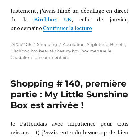
Justement, j’avais filmé un déballage en direct
de la
Birchbox UK
, celle de janvier,
de « Shopping # 257
une semaine
Continuer la lecture
Publié
Catégories
Étiquettes
24/01/2016
Shopping
Absolution
,
Angleterre
,
Benefit
,
le
Birchbox
,
box beauté / beauty box
,
box mensuelle
,
sur
Caudalie
Un commentaire
Shopping
#
257
Shopping # 140, première
ter
:
partie : My Little Sunshine
La
Box est arrivée !
Birchbox
UK
de
janvier
Je l’attendais avec impatience pour trois
!
raisons : 1) j’avais entendu beaucoup de bien