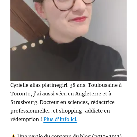
!
Cyrielle alias platinegirl. 38 ans. Toulousaine à
Toronto, j'ai aussi vécu en Angleterre et à
Strasbourg. Docteur en sciences, rédactrice
professionnelle... et shopping-addicte en
rédemption !
Plus d'info ici.
Une partie du contenu du blog (2010-2013)